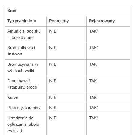
Broń
Typ przedmiotu
Podręczny
Rejestrowany
Amunicja, pociski,
NIE
TAK*
naboje dymne
Broń kulkowa i
NIE
TAK*
śrutowa
Broń używana w
NIE
TAK
sztukach walki
Dmuchawki,
NIE
TAK
katapulty, proce
Kusze
NIE
TAK
Pistolety, karabiny
NIE
TAK*
Urządzenia do
NIE
TAK*
ogłuszania, uboju
zwierząt