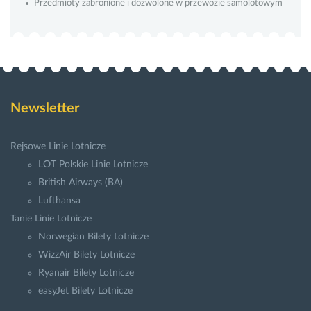
Przedmioty zabronione i dozwolone w przewozie samolotowym
Newsletter
Rejsowe Linie Lotnicze
LOT Polskie Linie Lotnicze
British Airways (BA)
Lufthansa
Tanie Linie Lotnicze
Norwegian Bilety Lotnicze
WizzAir Bilety Lotnicze
Ryanair Bilety Lotnicze
easyJet Bilety Lotnicze