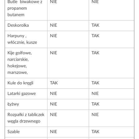
Butle biwakowe z
NIE
NIE
propanem
butanem
Deskorolka
NIE
TAK
Harpuny ,
NIE
TAK
włócznie, kusze
Kije golfowe,
NIE
TAK
narciarskie,
hokejowe,
marszowe,
Kule do kręgli
TAK
TAK
Latarki gazowe
NIE
NIE
Łyżwy
NIE
TAK
Rozpałki z tabliczek
NIE
NIE
węgla drzewnego
Szable
NIE
TAK