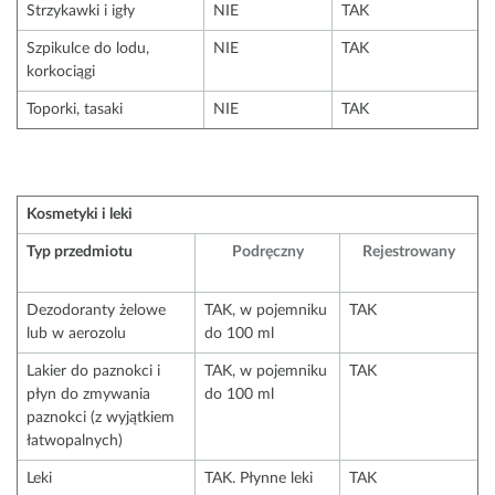
Strzykawki i igły
NIE
TAK
Szpikulce do lodu,
NIE
TAK
korkociągi
Toporki, tasaki
NIE
TAK
Kosmetyki i leki
Typ przedmiotu
Podręczny
Rejestrowany
Dezodoranty żelowe
TAK, w pojemniku
TAK
lub w aerozolu
do 100 ml
Lakier do paznokci i
TAK, w pojemniku
TAK
płyn do zmywania
do 100 ml
paznokci (z wyjątkiem
łatwopalnych)
Leki
TAK. Płynne leki
TAK