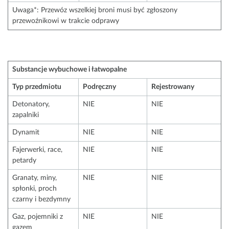
Uwaga*: Przewóz wszelkiej broni musi być zgłoszony
przewoźnikowi w trakcie odprawy
Substancje wybuchowe i łatwopalne
Typ przedmiotu
Podręczny
Rejestrowany
Detonatory,
NIE
NIE
zapalniki
Dynamit
NIE
NIE
Fajerwerki, race,
NIE
NIE
petardy
Granaty, miny,
NIE
NIE
spłonki, proch
czarny i bezdymny
Gaz, pojemniki z
NIE
NIE
gazem