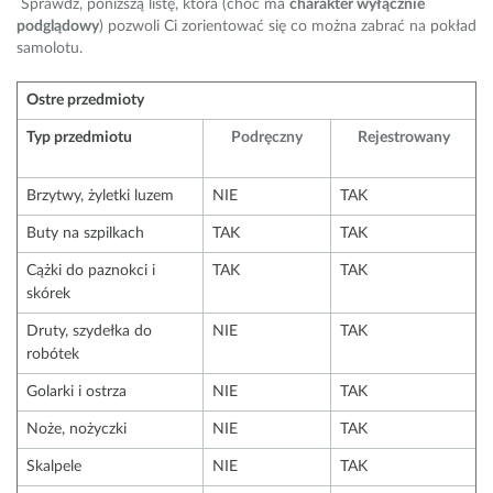
Sprawdź, poniższą listę, która (choć ma
charakter wyłącznie
podglądowy
) pozwoli Ci zorientować się co można zabrać na pokład
samolotu.
Ostre przedmioty
Typ przedmiotu
Podręczny
Rejestrowany
Brzytwy, żyletki luzem
NIE
TAK
Buty na szpilkach
TAK
TAK
Cążki do paznokci i
TAK
TAK
skórek
Druty, szydełka do
NIE
TAK
robótek
Golarki i ostrza
NIE
TAK
Noże, nożyczki
NIE
TAK
Skalpele
NIE
TAK