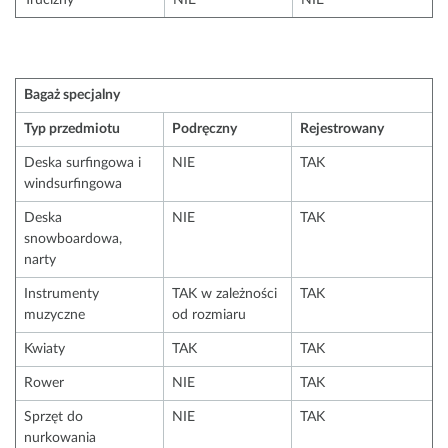
Trucizny
NIE
NIE
Bagaż specjalny
Typ przedmiotu
Podręczny
Rejestrowany
Deska surfingowa i
NIE
TAK
windsurfingowa
Deska
NIE
TAK
snowboardowa,
narty
Instrumenty
TAK w zależności
TAK
muzyczne
od rozmiaru
Kwiaty
TAK
TAK
Rower
NIE
TAK
Sprzęt do
NIE
TAK
nurkowania