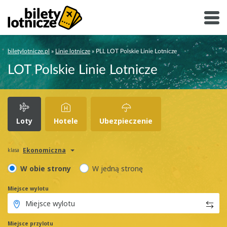
biletylotnicze.pl
»
Linie lotnicze
»
PLL LOT Polskie Linie Lotnicze
LOT Polskie Linie Lotnicze
Loty
Hotele
Ubezpieczenie
Ekonomiczna
klasa
W obie strony
W jedną stronę
Miejsce wylotu
Miejsce przylotu