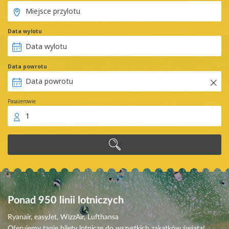
Data wylotu
Data powrotu
Pasażerowie
1
Ponad 950
linii lotniczych
Ryanair, easyJet, WizzAir, Lufthansa
Oferujemy tanie bilety lotnicze do wszystkich zakątków świata!