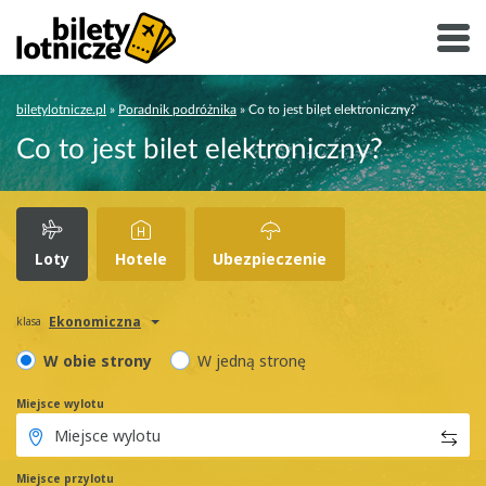
biletylotnicze.pl
»
Poradnik podróżnika
»
Co to jest bilet elektroniczny?
Co to jest bilet elektroniczny?
Loty
Hotele
Ubezpieczenie
Ekonomiczna
klasa
W obie strony
W jedną stronę
Miejsce wylotu
Miejsce przylotu