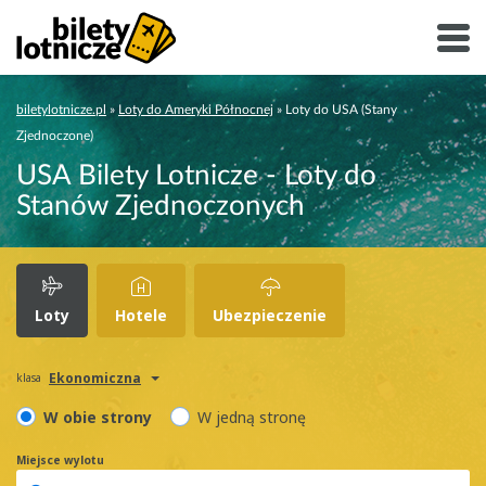
biletylotnicze.pl
»
Loty do Ameryki Północnej
»
Loty do USA (Stany
Zjednoczone)
USA Bilety Lotnicze - Loty do
Stanów Zjednoczonych
Loty
Hotele
Ubezpieczenie
Ekonomiczna
klasa
W obie strony
W jedną stronę
Miejsce wylotu