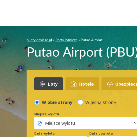
biletylotnicze.pl
»
Porty lotnicze
»
Putao Airport
Putao Airport (PBU)
Loty
Hotele
Ubezpiec
W obie strony
W jedną stronę
Miejsce wylotu
Data wylotu
Data powrotu