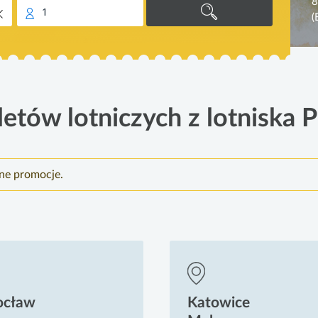
8
1
(
etów lotniczych z lotniska 
nne promocje.
ocław
Katowice