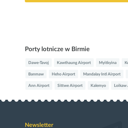
Porty lotnicze w Birmie
Dawe-Tavoj
Kawthaung Airport
Myitkyina
K
Banmaw
Heho Airport
Mandalay Intl Airport
Ann Airport
Sittwe Airport
Kalemyo
Loikaw 
Newsletter