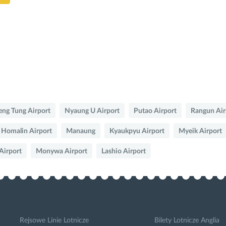
eng Tung Airport
Nyaung U Airport
Putao Airport
Rangun Air
Homalin Airport
Manaung
Kyaukpyu Airport
Myeik Airport
Airport
Monywa Airport
Lashio Airport
Rejsowe Linie Lotnicze
Bilety Lotnicze Anglia