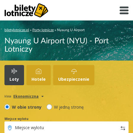
biletylotnicze.pl
»
Porty lotnicze
»
Nyaung U Airport
Nyaung U Airport (NYU) - Port
Lotniczy
Loty
Hotele
Ubezpieczenie
Ekonomiczna
klasa
W obie strony
W jedną stronę
Miejsce wylotu