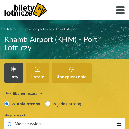
biletylotnicze.pl
»
Porty lotnicze
»
Khamti Airport
Khamti Airport (KHM) - Port
Lotniczy
Loty
Hotele
Ubezpieczenie
Ekonomiczna
klasa
W obie strony
W jedną stronę
Miejsce wylotu