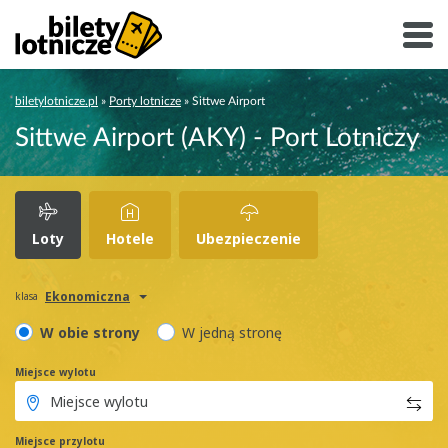
biletylotnicze.pl
»
Porty lotnicze
»
Sittwe Airport
Sittwe Airport (AKY) - Port Lotniczy
Loty
Hotele
Ubezpieczenie
Ekonomiczna
klasa
W obie strony
W jedną stronę
Miejsce wylotu
Miejsce przylotu