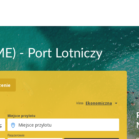
E) - Port Lotniczy
zenie
Ekonomiczna
klasa
Miejsce przylotu
Pasażerowie