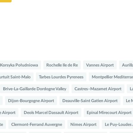
i Korsyka Południowa
Rochelle Ile de Re
Vannes Airport
Auril
urtuit Saint-Malo
Tarbes Lourdes Pyrenees
Montpellier Mediterra
Brive-La-Gaillarde Dordogne Valley
Castres–Mazamet Airport
L
Dijon-Bourgogne Airport
Deauville-Saint Gatien Airport
Le 
 Airport
Deols Marcel Dassault Airport
Epinal Mirecourt Airport
te
Clermont-Ferrand Auvergne
Nimes Airport
Le Puy-Loudes 