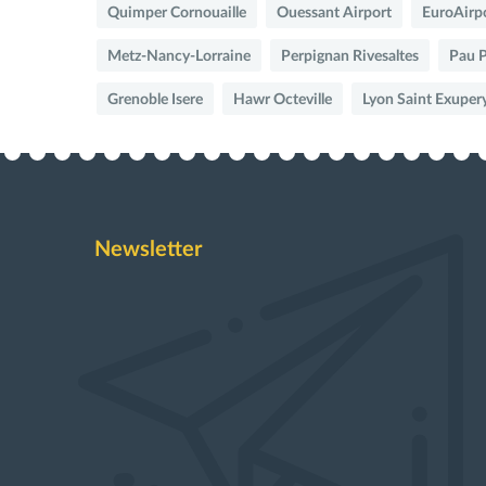
Quimper Cornouaille
Ouessant Airport
EuroAirp
Metz-Nancy-Lorraine
Perpignan Rivesaltes
Pau 
Grenoble Isere
Hawr Octeville
Lyon Saint Exuper
Newsletter