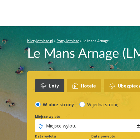
biletylotnicze.pl
»
Porty lotnicze
»
Le Mans Arnage
Le Mans Arnage (LM
Loty
Hotele
Ubezpiec
W obie strony
W jedną stronę
Miejsce wylotu
Data wylotu
Data powrotu