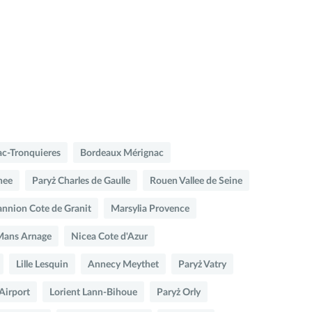
lac-Tronquieres
Bordeaux Mérignac
nee
Paryż Charles de Gaulle
Rouen Vallee de Seine
annion Cote de Granit
Marsylia Provence
Mans Arnage
Nicea Cote d'Azur
Lille Lesquin
Annecy Meythet
Paryż Vatry
Airport
Lorient Lann-Bihoue
Paryż Orly