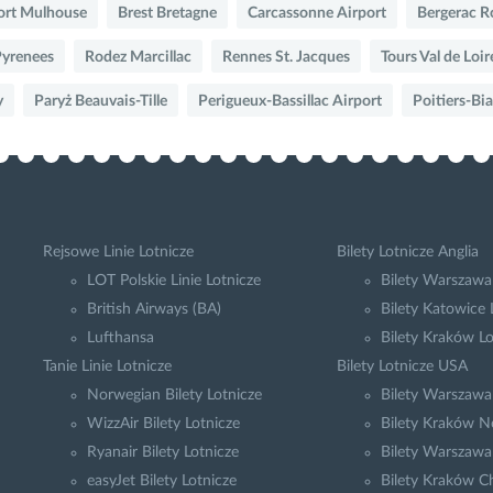
ort Mulhouse
Brest Bretagne
Carcassonne Airport
Bergerac 
Pyrenees
Rodez Marcillac
Rennes St. Jacques
Tours Val de Loir
y
Paryż Beauvais-Tille
Perigueux-Bassillac Airport
Poitiers-Bi
Rejsowe Linie Lotnicze
Bilety Lotnicze Anglia
LOT Polskie Linie Lotnicze
Bilety Warszawa
British Airways (BA)
Bilety Katowice
Lufthansa
Bilety Kraków L
Tanie Linie Lotnicze
Bilety Lotnicze USA
Norwegian Bilety Lotnicze
Bilety Warszaw
WizzAir Bilety Lotnicze
Bilety Kraków N
Ryanair Bilety Lotnicze
Bilety Warszawa
easyJet Bilety Lotnicze
Bilety Kraków C