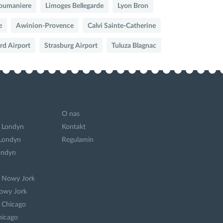
Roumaniere
Limoges Bellegarde
Lyon Bron
e
Awinion-Provence
Calvi Sainte-Catherine
ard Airport
Strasburg Airport
Tuluza Blagnac
O nas
 Londyn
Kontakt
 Londyn
Regulamin
ondyn
a Nowy Jork
owy Jork
 Chicago
hicago