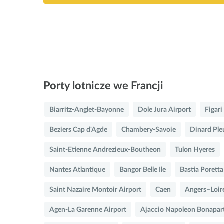
Porty lotnicze we Francji
Biarritz-Anglet-Bayonne
Dole Jura Airport
Figar
Beziers Cap d'Agde
Chambery-Savoie
Dinard Ple
Saint-Etienne Andrezieux-Boutheon
Tulon Hyeres
Nantes Atlantique
Bangor Belle Ile
Bastia Poretta
Saint Nazaire Montoir Airport
Caen
Angers–Loire
Agen-La Garenne Airport
Ajaccio Napoleon Bonapar