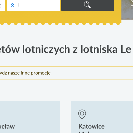
R
1
F
etów lotniczych z lotniska L
wdź nasze inne promocje.
ocław
Katowice