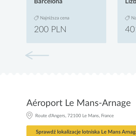
Barcelona
Liz
Najniższa cena
Na
200 PLN
40
Aéroport Le Mans-Arnage
Route d'Angers, 72100 Le Mans, France
Sprawdź lokalizacje lotniska Le Mans Arna