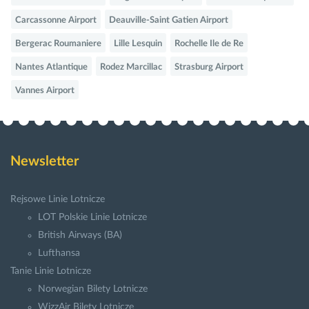
Carcassonne Airport
Deauville-Saint Gatien Airport
Bergerac Roumaniere
Lille Lesquin
Rochelle Ile de Re
Nantes Atlantique
Rodez Marcillac
Strasburg Airport
Vannes Airport
Newsletter
Rejsowe Linie Lotnicze
LOT Polskie Linie Lotnicze
British Airways (BA)
Lufthansa
Tanie Linie Lotnicze
Norwegian Bilety Lotnicze
WizzAir Bilety Lotnicze