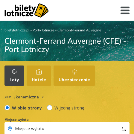
biletylotnicze.pl
»
Porty lotnicze
»
Clermont-Ferrand Auvergne
Clermont-Ferrand Auvergne (CFE) -
Port Lotniczy
Loty
Hotele
Ubezpieczenie
Ekonomiczna
klasa
W obie strony
W jedną stronę
Miejsce wylotu