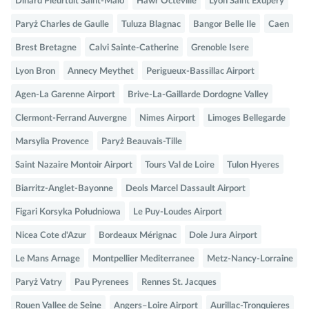
Dinard Pleurtuit Saint-Malo
Hawr Octeville
Lyon Saint Exupery
Paryż Charles de Gaulle
Tuluza Blagnac
Bangor Belle Ile
Caen
Brest Bretagne
Calvi Sainte-Catherine
Grenoble Isere
Lyon Bron
Annecy Meythet
Perigueux-Bassillac Airport
Agen-La Garenne Airport
Brive-La-Gaillarde Dordogne Valley
Clermont-Ferrand Auvergne
Nimes Airport
Limoges Bellegarde
Marsylia Provence
Paryż Beauvais-Tille
Saint Nazaire Montoir Airport
Tours Val de Loire
Tulon Hyeres
Biarritz-Anglet-Bayonne
Deols Marcel Dassault Airport
Figari Korsyka Południowa
Le Puy-Loudes Airport
Nicea Cote d'Azur
Bordeaux Mérignac
Dole Jura Airport
Le Mans Arnage
Montpellier Mediterranee
Metz-Nancy-Lorraine
Paryż Vatry
Pau Pyrenees
Rennes St. Jacques
Rouen Vallee de Seine
Angers–Loire Airport
Aurillac-Tronquieres