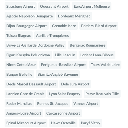
Strasburg Airport
Ouessant Airport
EuroAirport Mulhouse
Ajaccio Napoleon Bonaparte
Bordeaux Mérignac
Dijon-Bourgogne Airport
Grenoble Isere
Poitiers-Biard Airport
Tuluza Blagnac
Aurillac-Tronquieres
Brive-La-Gaillarde Dordogne Valley
Bergerac Roumaniere
Figari Korsyka Południowa
Lille Lesquin
Lorient Lann-Bihoue
Nicea Cote d'Azur
Perigueux-Bassillac Airport
Tours Val de Loire
Bangor Belle Ile
Biarritz-Anglet-Bayonne
Deols Marcel Dassault Airport
Dole Jura Airport
Lannion Cote de Granit
Lyon Saint Exupery
Paryż Beauvais-Tille
Rodez Marcillac
Rennes St. Jacques
Vannes Airport
Angers–Loire Airport
Carcassonne Airport
Epinal Mirecourt Airport
Hawr Octeville
Paryż Vatry