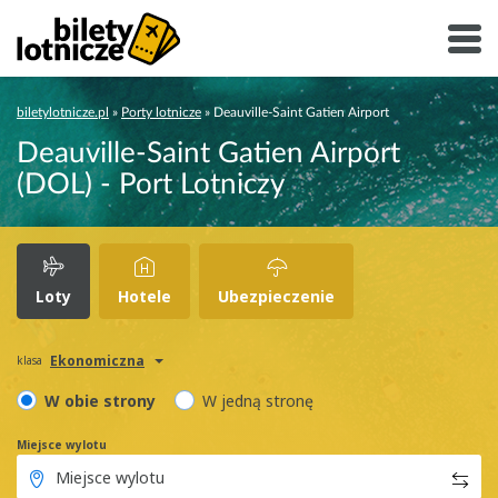
biletylotnicze.pl
»
Porty lotnicze
»
Deauville-Saint Gatien Airport
Deauville-Saint Gatien Airport
(DOL) - Port Lotniczy
Loty
Hotele
Ubezpieczenie
Ekonomiczna
klasa
W obie strony
W jedną stronę
Miejsce wylotu