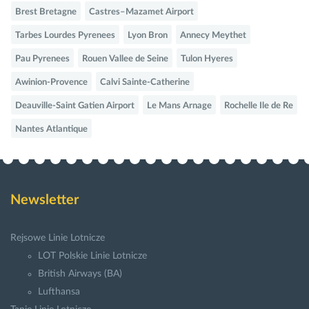
Brest Bretagne
Castres–Mazamet Airport
Tarbes Lourdes Pyrenees
Lyon Bron
Annecy Meythet
Pau Pyrenees
Rouen Vallee de Seine
Tulon Hyeres
Awinion-Provence
Calvi Sainte-Catherine
Deauville-Saint Gatien Airport
Le Mans Arnage
Rochelle Ile de Re
Nantes Atlantique
Newsletter
Rejsowe Linie Lotnicze
LOT Polskie Linie Lotnicze
British Airways (BA)
Lufthansa