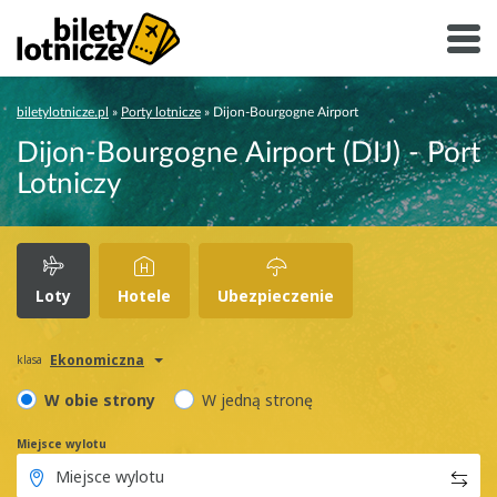
biletylotnicze.pl
»
Porty lotnicze
»
Dijon-Bourgogne Airport
Dijon-Bourgogne Airport (DIJ) - Port
Lotniczy
Loty
Hotele
Ubezpieczenie
Ekonomiczna
klasa
W obie strony
W jedną stronę
Miejsce wylotu