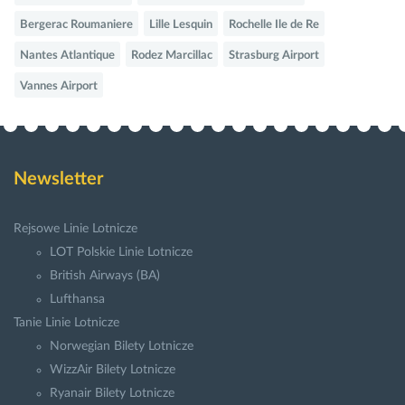
Bergerac Roumaniere
Lille Lesquin
Rochelle Ile de Re
Nantes Atlantique
Rodez Marcillac
Strasburg Airport
Vannes Airport
Newsletter
Rejsowe Linie Lotnicze
LOT Polskie Linie Lotnicze
British Airways (BA)
Lufthansa
Tanie Linie Lotnicze
Norwegian Bilety Lotnicze
WizzAir Bilety Lotnicze
Ryanair Bilety Lotnicze