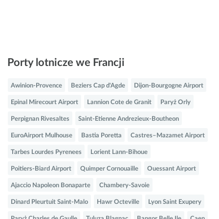
Porty lotnicze we Francji
Awinion-Provence
Beziers Cap d'Agde
Dijon-Bourgogne Airport
Epinal Mirecourt Airport
Lannion Cote de Granit
Paryż Orly
Perpignan Rivesaltes
Saint-Etienne Andrezieux-Boutheon
EuroAirport Mulhouse
Bastia Poretta
Castres–Mazamet Airport
Tarbes Lourdes Pyrenees
Lorient Lann-Bihoue
Poitiers-Biard Airport
Quimper Cornouaille
Ouessant Airport
Ajaccio Napoleon Bonaparte
Chambery-Savoie
Dinard Pleurtuit Saint-Malo
Hawr Octeville
Lyon Saint Exupery
Paryż Charles de Gaulle
Tuluza Blagnac
Bangor Belle Ile
Caen