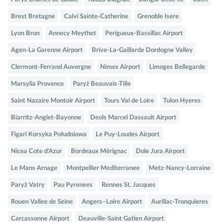
Brest Bretagne
Calvi Sainte-Catherine
Grenoble Isere
Lyon Bron
Annecy Meythet
Perigueux-Bassillac Airport
Agen-La Garenne Airport
Brive-La-Gaillarde Dordogne Valley
Clermont-Ferrand Auvergne
Nimes Airport
Limoges Bellegarde
Marsylia Provence
Paryż Beauvais-Tille
Saint Nazaire Montoir Airport
Tours Val de Loire
Tulon Hyeres
Biarritz-Anglet-Bayonne
Deols Marcel Dassault Airport
Figari Korsyka Południowa
Le Puy-Loudes Airport
Nicea Cote d'Azur
Bordeaux Mérignac
Dole Jura Airport
Le Mans Arnage
Montpellier Mediterranee
Metz-Nancy-Lorraine
Paryż Vatry
Pau Pyrenees
Rennes St. Jacques
Rouen Vallee de Seine
Angers–Loire Airport
Aurillac-Tronquieres
Carcassonne Airport
Deauville-Saint Gatien Airport