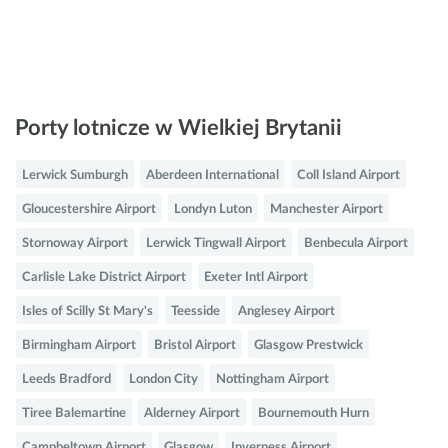
Porty lotnicze w Wielkiej Brytanii
Lerwick Sumburgh
Aberdeen International
Coll Island Airport
Gloucestershire Airport
Londyn Luton
Manchester Airport
Stornoway Airport
Lerwick Tingwall Airport
Benbecula Airport
Carlisle Lake District Airport
Exeter Intl Airport
Isles of Scilly St Mary's
Teesside
Anglesey Airport
Birmingham Airport
Bristol Airport
Glasgow Prestwick
Leeds Bradford
London City
Nottingham Airport
Tiree Balemartine
Alderney Airport
Bournemouth Hurn
Campbeltown Airport
Glasgow
Inverness Airport