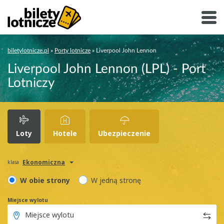
biletylotnicze.pl
»
Porty lotnicze
»
Liverpool John Lennon
Liverpool John Lennon (LPL) - Port
Lotniczy
Loty
Hotele
Ubezpieczenie
Ekonomiczna
klasa
W obie strony
W jedną stronę
Miejsce wylotu