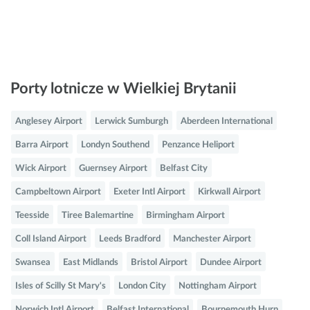
Porty lotnicze w Wielkiej Brytanii
Anglesey Airport
Lerwick Sumburgh
Aberdeen International
Barra Airport
Londyn Southend
Penzance Heliport
Wick Airport
Guernsey Airport
Belfast City
Campbeltown Airport
Exeter Intl Airport
Kirkwall Airport
Teesside
Tiree Balemartine
Birmingham Airport
Coll Island Airport
Leeds Bradford
Manchester Airport
Swansea
East Midlands
Bristol Airport
Dundee Airport
Isles of Scilly St Mary's
London City
Nottingham Airport
Norwich Intl Airport
Belfast International
Bournemouth Hurn