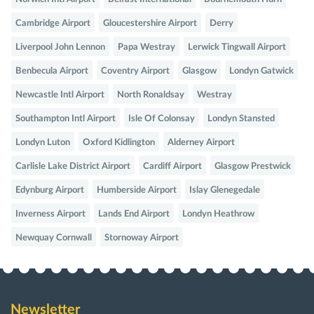
Cambridge Airport
Gloucestershire Airport
Derry
Liverpool John Lennon
Papa Westray
Lerwick Tingwall Airport
Benbecula Airport
Coventry Airport
Glasgow
Londyn Gatwick
Newcastle Intl Airport
North Ronaldsay
Westray
Southampton Intl Airport
Isle Of Colonsay
Londyn Stansted
Londyn Luton
Oxford Kidlington
Alderney Airport
Carlisle Lake District Airport
Cardiff Airport
Glasgow Prestwick
Edynburg Airport
Humberside Airport
Islay Glenegedale
Inverness Airport
Lands End Airport
Londyn Heathrow
Newquay Cornwall
Stornoway Airport
Newsletter