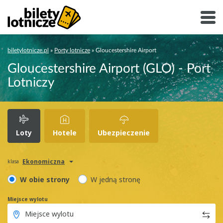
biletylotnicze.pl
»
Porty lotnicze
»
Gloucestershire Airport
Gloucestershire Airport (GLO) - Port
Lotniczy
Loty
Hotele
Ubezpieczenie
Ekonomiczna
klasa
W obie strony
W jedną stronę
Miejsce wylotu