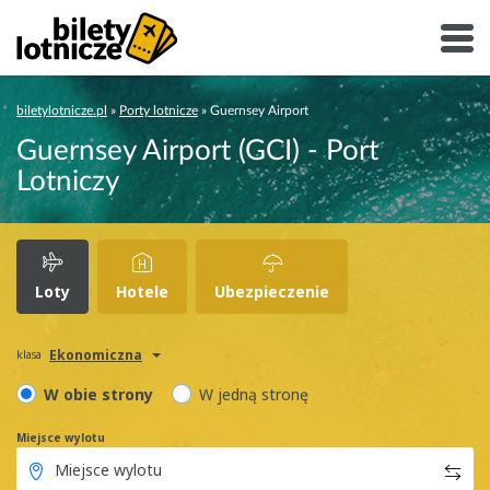
biletylotnicze.pl
»
Porty lotnicze
»
Guernsey Airport
Guernsey Airport (GCI) - Port
Lotniczy
Loty
Hotele
Ubezpieczenie
Ekonomiczna
klasa
W obie strony
W jedną stronę
Miejsce wylotu