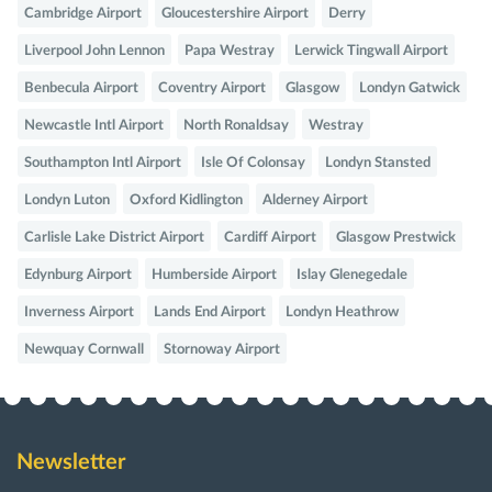
Cambridge Airport
Gloucestershire Airport
Derry
Liverpool John Lennon
Papa Westray
Lerwick Tingwall Airport
Benbecula Airport
Coventry Airport
Glasgow
Londyn Gatwick
Newcastle Intl Airport
North Ronaldsay
Westray
Southampton Intl Airport
Isle Of Colonsay
Londyn Stansted
Londyn Luton
Oxford Kidlington
Alderney Airport
Carlisle Lake District Airport
Cardiff Airport
Glasgow Prestwick
Edynburg Airport
Humberside Airport
Islay Glenegedale
Inverness Airport
Lands End Airport
Londyn Heathrow
Newquay Cornwall
Stornoway Airport
Newsletter