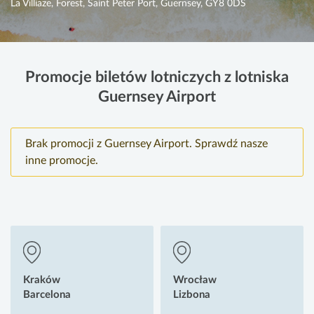
La Villiaze, Forest, Saint Peter Port, Guernsey, GY8 0DS
Promocje biletów lotniczych z lotniska
Guernsey Airport
Brak promocji z Guernsey Airport. Sprawdź nasze
inne promocje.
Kraków
Wrocław
Barcelona
Lizbona