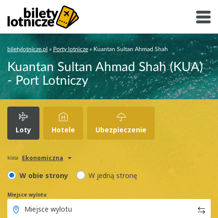
biletylotnicze.pl
»
Porty lotnicze
»
Kuantan Sultan Ahmad Shah
Kuantan Sultan Ahmad Shah (KUA)
- Port Lotniczy
Loty
Hotele
Ubezpieczenie
Ekonomiczna
klasa
W obie strony
W jedną stronę
Miejsce wylotu