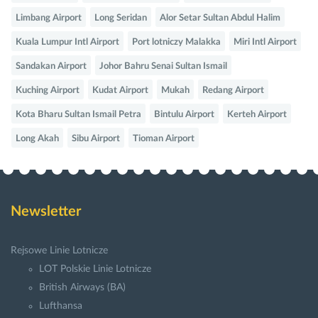
Limbang Airport
Long Seridan
Alor Setar Sultan Abdul Halim
Kuala Lumpur Intl Airport
Port lotniczy Malakka
Miri Intl Airport
Sandakan Airport
Johor Bahru Senai Sultan Ismail
Kuching Airport
Kudat Airport
Mukah
Redang Airport
Kota Bharu Sultan Ismail Petra
Bintulu Airport
Kerteh Airport
Long Akah
Sibu Airport
Tioman Airport
Newsletter
Rejsowe Linie Lotnicze
LOT Polskie Linie Lotnicze
British Airways (BA)
Lufthansa