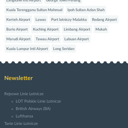
Langkawi Intl Airport
George Town Penang
Kuala Terengganu Sultan Mahmud
Ipoh Sultan Azlan Shah
Kerteh Airport
Lawas
Port lotniczy Malakka
Redang Airport
Bario Airport
Kuching Airport
Limbang Airport
Mukah
Marudi Airport
Tawau Airport
Labuan Airport
Kuala Lumpur Intl Airport
Long Seridan
Newsletter
Rejsowe Linie Lotnicze
LOT Polskie Linie Lotnicze
British Airways (BA)
Lufthansa
Tanie Linie Lotnicze