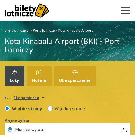
biletylotnicze.pl
»
Porty lotnicze
»
Kota Kinabalu Airport
Kota Kinabalu Airport (BKI) - Port
Lotniczy
Loty
Hotele
Ubezpieczenie
Ekonomiczna
klasa
W obie strony
W jedną stronę
Miejsce wylotu