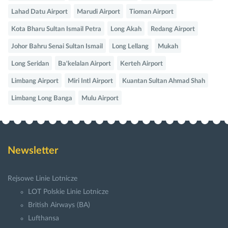
Lahad Datu Airport
Marudi Airport
Tioman Airport
Kota Bharu Sultan Ismail Petra
Long Akah
Redang Airport
Johor Bahru Senai Sultan Ismail
Long Lellang
Mukah
Long Seridan
Ba'kelalan Airport
Kerteh Airport
Limbang Airport
Miri Intl Airport
Kuantan Sultan Ahmad Shah
Limbang Long Banga
Mulu Airport
Newsletter
Rejsowe Linie Lotnicze
LOT Polskie Linie Lotnicze
British Airways (BA)
Lufthansa