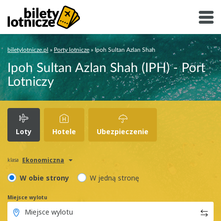
biletylotnicze.pl
»
Porty lotnicze
»
Ipoh Sultan Azlan Shah
Ipoh Sultan Azlan Shah (IPH) - Port
Lotniczy
Loty
Hotele
Ubezpieczenie
Ekonomiczna
klasa
W obie strony
W jedną stronę
Miejsce wylotu