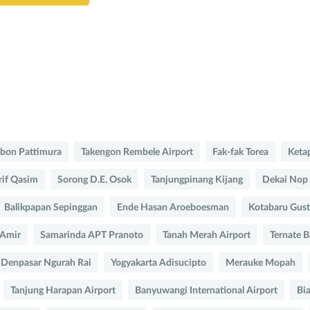
bon Pattimura
Takengon Rembele Airport
Fak-fak Torea
Keta
rif Qasim
Sorong D.E. Osok
Tanjungpinang Kijang
Dekai Nop 
Balikpapan Sepinggan
Ende Hasan Aroeboesman
Kotabaru Gust
 Amir
Samarinda APT Pranoto
Tanah Merah Airport
Ternate B
Denpasar Ngurah Rai
Yogyakarta Adisucipto
Merauke Mopah
Tanjung Harapan Airport
Banyuwangi International Airport
Bi