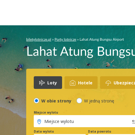
biletylotnicze.pl
»
Porty lotnicze
»
Lahat Atung Bungsu Airport
Lahat Atung Bungsu 
Loty
Hotele
Ubezpiec
W obie strony
W jedną stronę
Miejsce wylotu
Data wylotu
Data powrotu