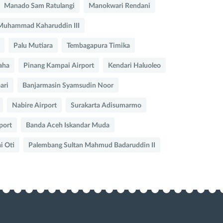
Manado Sam Ratulangi
Manokwari Rendani
Muhammad Kaharuddin III
Palu Mutiara
Tembagapura Timika
aha
Pinang Kampai Airport
Kendari Haluoleo
ari
Banjarmasin Syamsudin Noor
Nabire Airport
Surakarta Adisumarmo
port
Banda Aceh Iskandar Muda
 Oti
Palembang Sultan Mahmud Badaruddin II