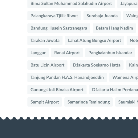
Bima Sultan Muhammad Salahudin Airport
Jayapura
Palangkaraya Tjilik Riwut
Surabaja Juanda
Waing
Bandung Husein Sastranegara
Batam Hang Nadim
Tarakan Juwata
Lahat Atung Bungsu Airport
Not
Langgur
Ranai Airport
Pangkalanbun Iskandar
Batu Licin Airport
Dżakarta Soekarno Hatta
Kaim
Tanjung Pandan H.A.S. Hanandjoeddin
Wamena Airp
Gunungsitoli Binaka Airport
Dżakarta Halim Perdan
Sampit Airport
Samarinda Temindung
Saumlaki M