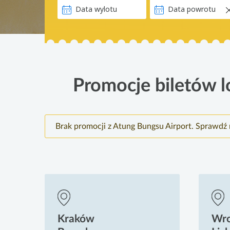
Promocje biletów l
Brak promocji z Atung Bungsu Airport. Sprawdź 
Kraków
Wr