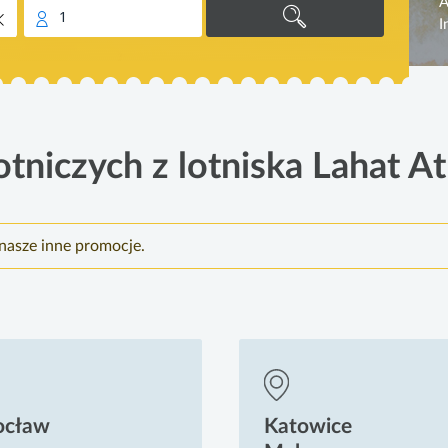
A
1
I
otniczych z lotniska Lahat A
nasze inne promocje.
ocław
Katowice