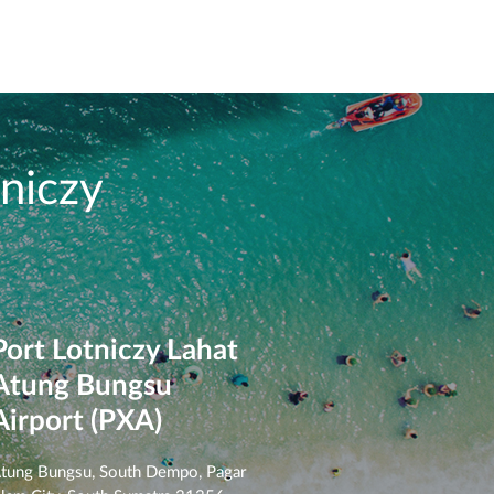
niczy
Port Lotniczy Lahat
Atung Bungsu
Airport (PXA)
tung Bungsu, South Dempo, Pagar