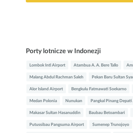
Porty lotnicze w Indonezji
Lombok Intl Airport
Atambua A. A. Bere Tallo
Am
Malang Abdul Rachman Saleh
Pekan Baru Sultan Sya
Alor Island Airport
Bengkulu Fatmawati Soekarno
Medan Polonia
Nunukan
Pangkal Pinang Depati
Makasar Sultan Hasanuddin
Baubau Betoambari
Putussibau Pangsuma Airport
Sumenep Trunojoyo