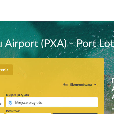
Airport (PXA) - Port Lot
zenie
Ekonomiczna
klasa
Miejsce przylotu
A
Pasażerowie