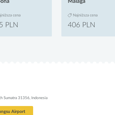
bona
Malaga
jniższa cena
Najniższa cena
5 PLN
406 PLN
th Sumatra 31356, Indonesia
ungsu Airport