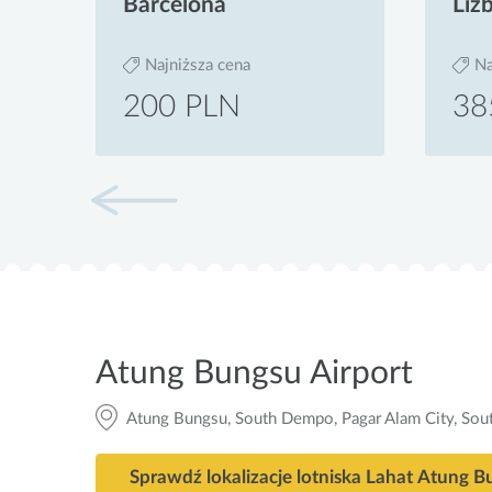
Barcelona
Liz
Najniższa cena
Na
200 PLN
38
Atung Bungsu Airport
Atung Bungsu, South Dempo, Pagar Alam City, Sou
Sprawdź lokalizacje lotniska Lahat Atung B