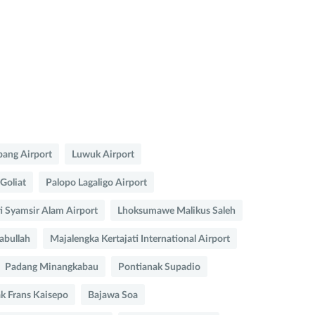
pang Airport
Luwuk Airport
Goliat
Palopo Lagaligo Airport
i Syamsir Alam Airport
Lhoksumawe Malikus Saleh
abullah
Majalengka Kertajati International Airport
Padang Minangkabau
Pontianak Supadio
ak Frans Kaisepo
Bajawa Soa