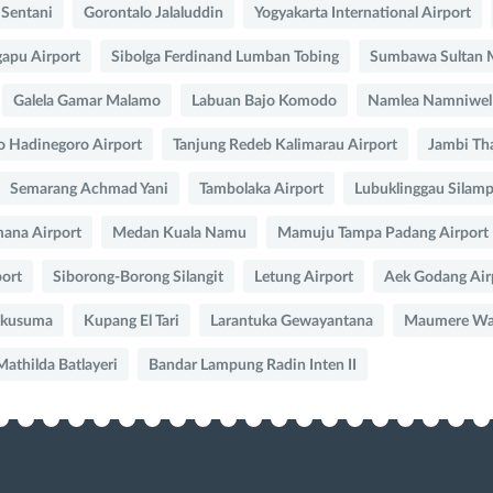
 Sentani
Gorontalo Jalaluddin
Yogyakarta International Airport
apu Airport
Sibolga Ferdinand Lumban Tobing
Sumbawa Sultan 
Galela Gamar Malamo
Labuan Bajo Komodo
Namlea Namniwel
o Hadinegoro Airport
Tanjung Redeb Kalimarau Airport
Jambi Th
Semarang Achmad Yani
Tambolaka Airport
Lubuklinggau Silamp
ana Airport
Medan Kuala Namu
Mamuju Tampa Padang Airport
ort
Siborong-Borong Silangit
Letung Airport
Aek Godang Air
akusuma
Kupang El Tari
Larantuka Gewayantana
Maumere Wai
athilda Batlayeri
Bandar Lampung Radin Inten II