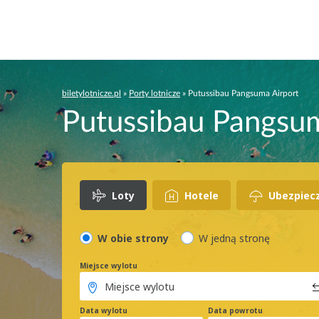
biletylotnicze.pl
»
Porty lotnicze
»
Putussibau Pangsuma Airport
Putussibau Pangsuma
Loty
Hotele
Ubezpiec
W obie strony
W jedną stronę
Miejsce wylotu
Data wylotu
Data powrotu