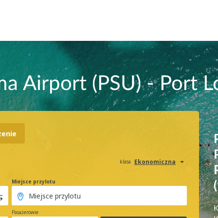
 Airport (PSU) - Port L
zenie
Ekonomiczna
klasa
Miejsce przylotu
K
Pasażerowie