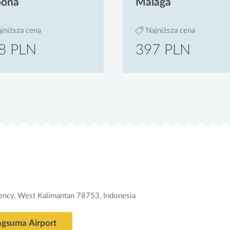
bona
Malaga
jniższa cena
Najniższa cena
8 PLN
397 PLN
ency, West Kalimantan 78753, Indonesia
ngsuma Airport