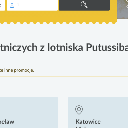
K
1
K
tniczych z lotniska Putussi
ze inne promocje.
ocław
Katowice