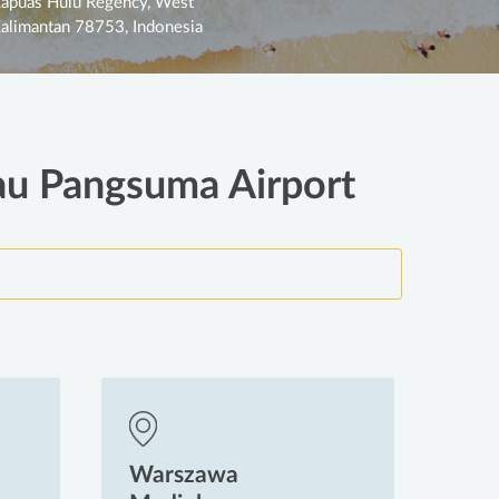
apuas Hulu Regency, West
alimantan 78753, Indonesia
bau Pangsuma Airport
Warszawa
Wa