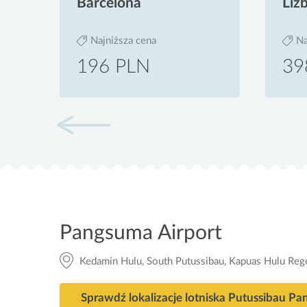
Barcelona
Liz
Najniższa cena
Na
196 PLN
39
Pangsuma Airport
Kedamin Hulu, South Putussibau, Kapuas Hulu Reg
Sprawdź lokalizacje lotniska Putussibau Pa