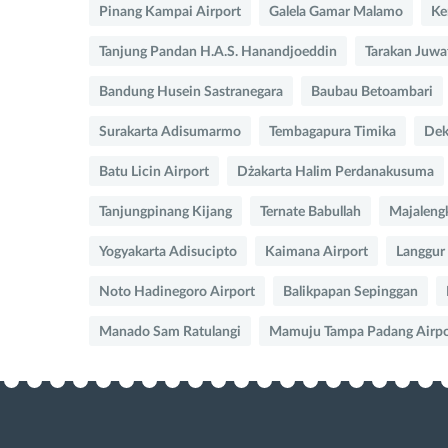
Pinang Kampai Airport
Galela Gamar Malamo
Ke
Tanjung Pandan H.A.S. Hanandjoeddin
Tarakan Juwa
Bandung Husein Sastranegara
Baubau Betoambari
Surakarta Adisumarmo
Tembagapura Timika
Dek
Batu Licin Airport
Dżakarta Halim Perdanakusuma
Tanjungpinang Kijang
Ternate Babullah
Majalengk
Yogyakarta Adisucipto
Kaimana Airport
Langgur
Noto Hadinegoro Airport
Balikpapan Sepinggan
Manado Sam Ratulangi
Mamuju Tampa Padang Airpo