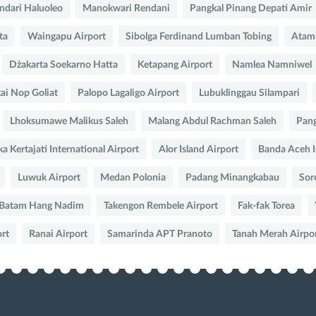
ndari Haluoleo
Manokwari Rendani
Pangkal Pinang Depati Amir
ta
Waingapu Airport
Sibolga Ferdinand Lumban Tobing
Atamb
Dżakarta Soekarno Hatta
Ketapang Airport
Namlea Namniwel
ai Nop Goliat
Palopo Lagaligo Airport
Lubuklinggau Silampari
Lhoksumawe Malikus Saleh
Malang Abdul Rachman Saleh
Pang
a Kertajati International Airport
Alor Island Airport
Banda Aceh 
Luwuk Airport
Medan Polonia
Padang Minangkabau
Sor
Batam Hang Nadim
Takengon Rembele Airport
Fak-fak Torea
rt
Ranai Airport
Samarinda APT Pranoto
Tanah Merah Airpo