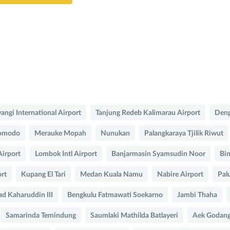
ngi International Airport
Tanjung Redeb Kalimarau Airport
Denp
Komodo
Merauke Mopah
Nunukan
Palangkaraya Tjilik Riwut
Airport
Lombok Intl Airport
Banjarmasin Syamsudin Noor
Bi
ort
Kupang El Tari
Medan Kuala Namu
Nabire Airport
Pal
 Kaharuddin III
Bengkulu Fatmawati Soekarno
Jambi Thaha
Samarinda Temindung
Saumlaki Mathilda Batlayeri
Aek Godang