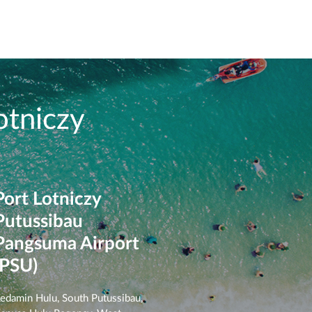
otniczy
Port Lotniczy
Putussibau
Pangsuma Airport
(PSU)
edamin Hulu, South Putussibau,