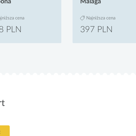
bona
Malaga
jniższa cena
Najniższa cena
8 PLN
397 PLN
rt
t