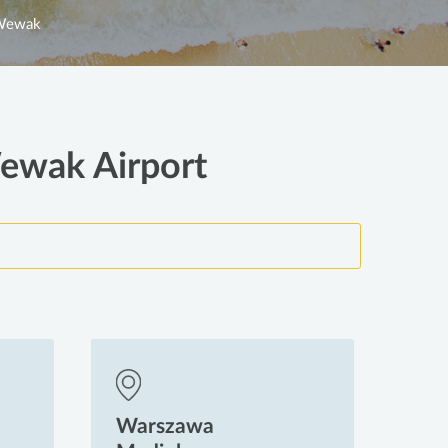
Wewak
Wewak Airport
Warszawa
Wa