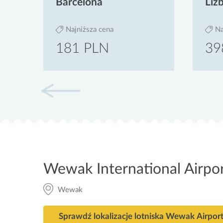
Barcelona
Liz
Najniższa cena
Na
181 PLN
39
Wewak International Airpo
Wewak
Sprawdź lokalizacje lotniska Wewak Airpor