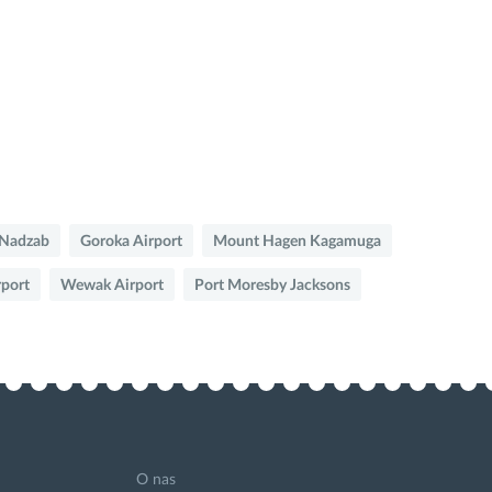
 Nadzab
Goroka Airport
Mount Hagen Kagamuga
rport
Wewak Airport
Port Moresby Jacksons
O nas