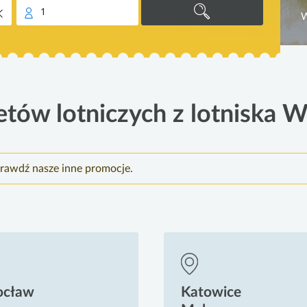
1
etów lotniczych z lotniska 
prawdź nasze inne promocje.
ocław
Katowice