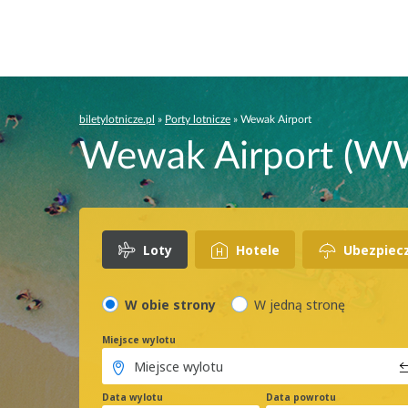
biletylotnicze.pl
»
Porty lotnicze
»
Wewak Airport
Wewak Airport (WW
Loty
Hotele
Ubezpiec
W obie strony
W jedną stronę
Miejsce wylotu
Data wylotu
Data powrotu