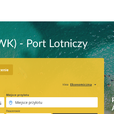
K) - Port Lotniczy
zenie
Ekonomiczna
klasa
Miejsce przylotu
Pasażerowie