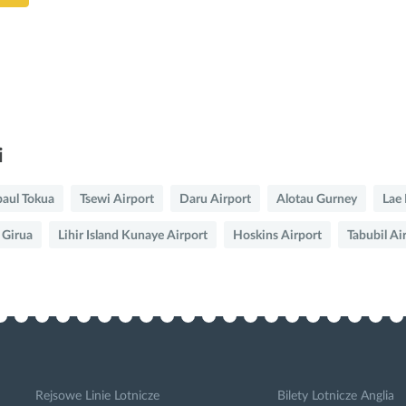
i
aul Tokua
Tsewi Airport
Daru Airport
Alotau Gurney
Lae
 Girua
Lihir Island Kunaye Airport
Hoskins Airport
Tabubil Ai
Rejsowe Linie Lotnicze
Bilety Lotnicze Anglia