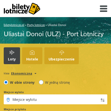
biletylotnicze.pl
»
Porty lotnicze
»
Uliastai Donoi
Uliastai Donoi (ULZ) - Port Lotniczy
Loty
Hotele
Ubezpieczenie
Ekonomiczna
klasa
W obie strony
W jedną stronę
Miejsce wylotu
Miejsce przylotu