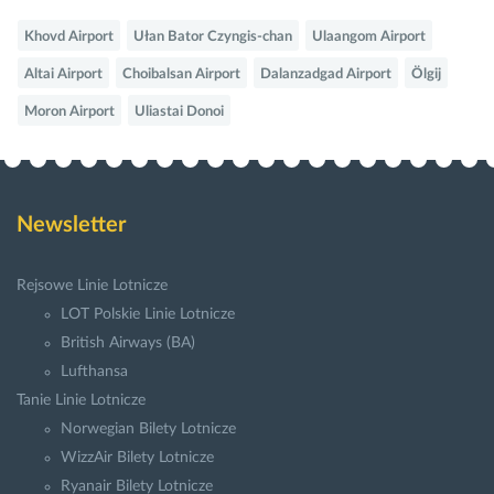
Khovd Airport
Ułan Bator Czyngis-chan
Ulaangom Airport
Altai Airport
Choibalsan Airport
Dalanzadgad Airport
Ölgij
Moron Airport
Uliastai Donoi
Newsletter
Rejsowe Linie Lotnicze
LOT Polskie Linie Lotnicze
British Airways (BA)
Lufthansa
Tanie Linie Lotnicze
Norwegian Bilety Lotnicze
WizzAir Bilety Lotnicze
Ryanair Bilety Lotnicze