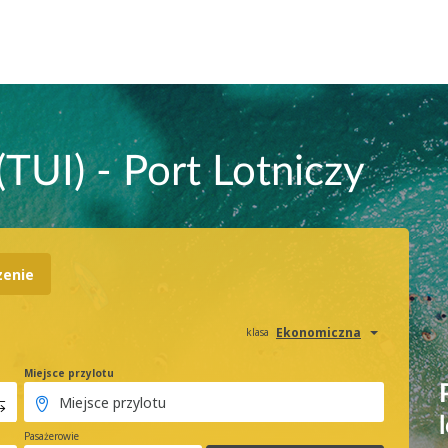
 (TUI) - Port Lotniczy
zenie
Ekonomiczna
klasa
Miejsce przylotu
Pasażerowie