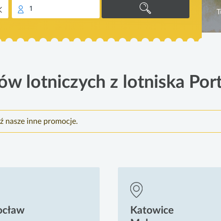
1
T
w lotniczych z lotniska Port
ź nasze inne promocje.
ocław
Katowice