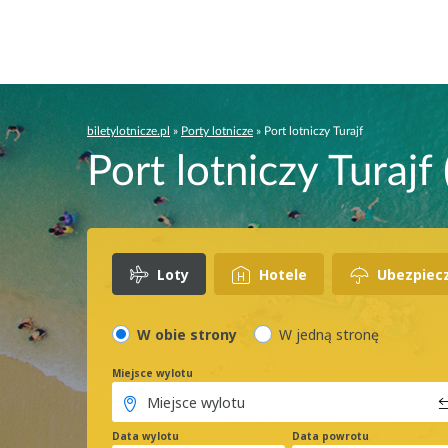
biletylotnicze.pl
»
Porty lotnicze
»
Port lotniczy Turajf
Port lotniczy Turajf
Loty
Hotele
Ubezpiec
W obie strony
W jedną stronę
Miejsce wylotu
Data wylotu
Data powrotu