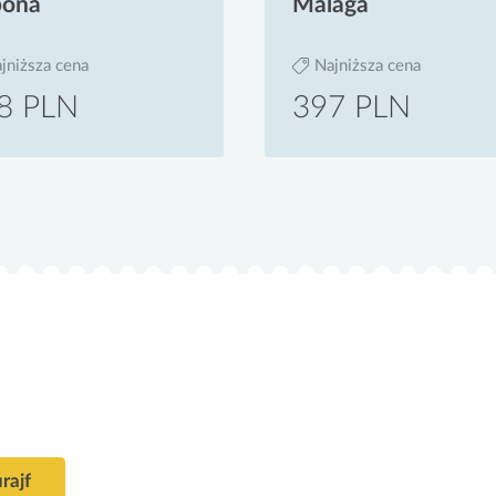
bona
Malaga
jniższa cena
Najniższa cena
8 PLN
397 PLN
rajf