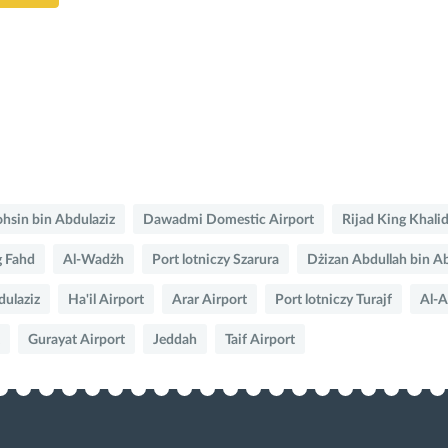
hsin bin Abdulaziz
Dawadmi Domestic Airport
Rijad King Khali
 Fahd
Al-Wadżh
Port lotniczy Szarura
Dżizan Abdullah bin A
dulaziz
Ha'il Airport
Arar Airport
Port lotniczy Turajf
Al-A
Gurayat Airport
Jeddah
Taif Airport