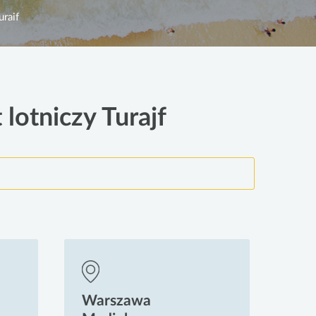
uraif
 lotniczy Turajf
Warszawa
Wa