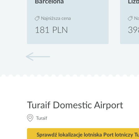
Barcelona
Liz
Najniższa cena
Na
181 PLN
39
Turaif Domestic Airport
Turaif
Sprawdź lokalizacje lotniska Port lotniczy Tu