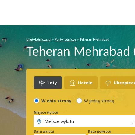
biletylotnicze.pl
»
Porty lotnicze
»
Teheran Mehrabad
Teheran Mehrabad (
Loty
Hotele
Ubezpiec
W obie strony
W jedną stronę
Miejsce wylotu
Data wylotu
Data powrotu