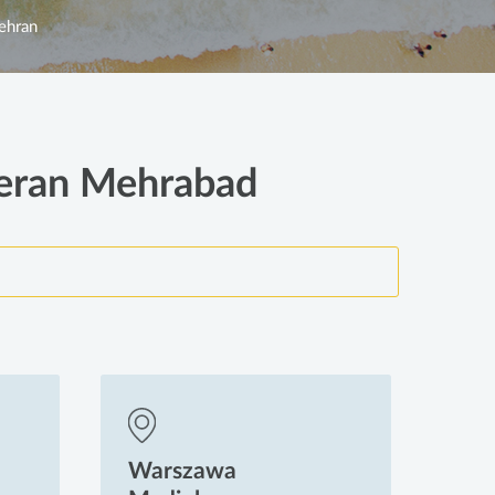
ehran
eheran Mehrabad
Warszawa
Wa