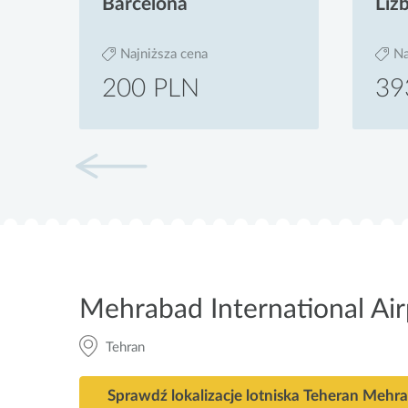
Barcelona
Liz
Najniższa cena
Na
200 PLN
39
Mehrabad International Air
Tehran
Sprawdź lokalizacje lotniska Teheran Mehr