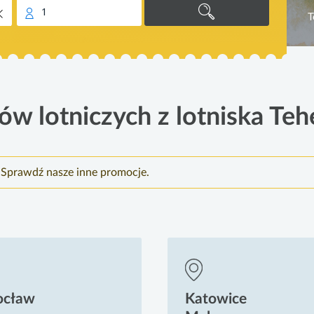
1
T
ów lotniczych z lotniska T
. Sprawdź nasze inne promocje.
ocław
Katowice