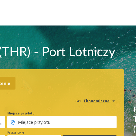
THR) - Port Lotniczy
zenie
Ekonomiczna
klasa
Miejsce przylotu
Pasażerowie