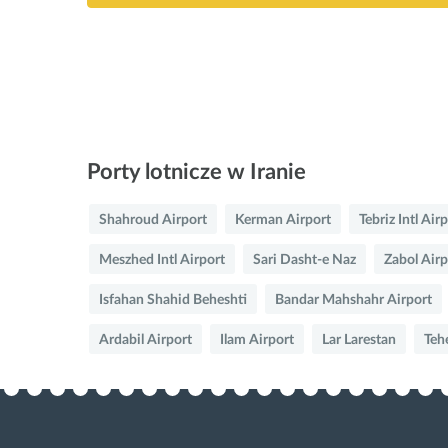
Porty lotnicze w Iranie
Shahroud Airport
Kerman Airport
Tebriz Intl Air
Meszhed Intl Airport
Sari Dasht-e Naz
Zabol Airp
Isfahan Shahid Beheshti
Bandar Mahshahr Airport
Ardabil Airport
Ilam Airport
Lar Larestan
Teh