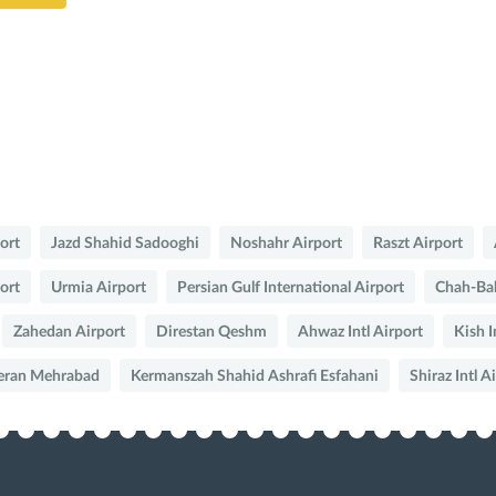
port
Jazd Shahid Sadooghi
Noshahr Airport
Raszt Airport
ort
Urmia Airport
Persian Gulf International Airport
Chah-Ba
Zahedan Airport
Direstan Qeshm
Ahwaz Intl Airport
Kish I
eran Mehrabad
Kermanszah Shahid Ashrafi Esfahani
Shiraz Intl A