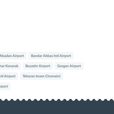
Abadan Airport
Bandar Abbas Intl Airport
har Konarak
Buszehr Airport
Gorgan Airport
ntl Airport
Teheran Imam Chomeini
irport