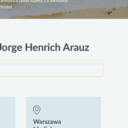
arretera a Loma Suárez, La Santísima
rinidad
 Jorge Henrich Arauz
Warszawa
Wa