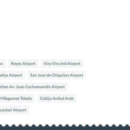
nn
Reyes Airport
Viru Viru Intl Airport
tias Airport
San Jose de Chiquitos Airport
pitan Av. Juan Cochamanidis Airport
 Villagomez Toledo
Cobija Anibal Arab
cantari Airport