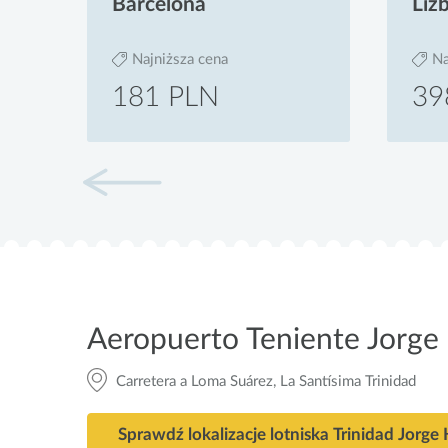
Barcelona
Liz
Najniższa cena
Na
181 PLN
39
Aeropuerto Teniente Jorge
Carretera a Loma Suárez, La Santísima Trinidad
Sprawdź lokalizacje lotniska Trinidad Jorge