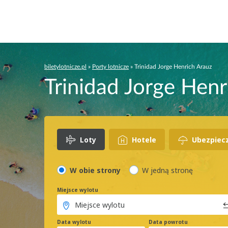
biletylotnicze.pl
»
Porty lotnicze
»
Trinidad Jorge Henrich Arauz
Trinidad Jorge Henr
Loty
Hotele
Ubezpiec
W obie strony
W jedną stronę
Miejsce wylotu
Data wylotu
Data powrotu