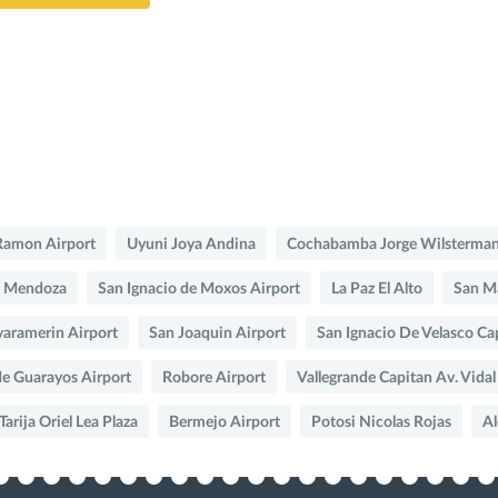
Ramon Airport
Uyuni Joya Andina
Cochabamba Jorge Wilsterma
n Mendoza
San Ignacio de Moxos Airport
La Paz El Alto
San Ma
aramerin Airport
San Joaquin Airport
San Ignacio De Velasco Ca
e Guarayos Airport
Robore Airport
Vallegrande Capitan Av. Vidal
Tarija Oriel Lea Plaza
Bermejo Airport
Potosi Nicolas Rojas
Al