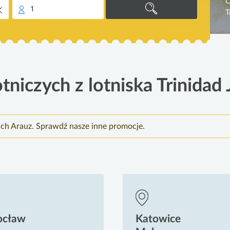
C
1
T
tniczych z lotniska Trinidad
ich Arauz. Sprawdź nasze inne promocje.
ocław
Katowice