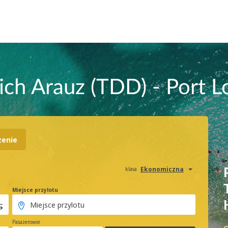
ich Arauz (TDD) - Port L
zenie
Ekonomiczna
klasa
Miejsce przylotu
Pasażerowie