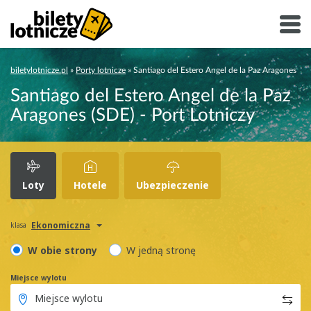
biletylotnicze.pl
»
Porty lotnicze
»
Santiago del Estero Angel de la Paz Aragones
Santiago del Estero Angel de la Paz
Aragones (SDE) - Port Lotniczy
Loty
Hotele
Ubezpieczenie
Ekonomiczna
klasa
W obie strony
W jedną stronę
Miejsce wylotu