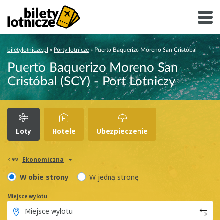
biletylotnicze.pl
»
Porty lotnicze
»
Puerto Baquerizo Moreno San Cristóbal
Puerto Baquerizo Moreno San
Cristóbal (SCY) - Port Lotniczy
Loty
Hotele
Ubezpieczenie
Ekonomiczna
klasa
W obie strony
W jedną stronę
Miejsce wylotu