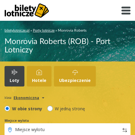
biletylotnicze.pl
»
Porty lotnicze
»
Monrovia Roberts
Monrovia Roberts (ROB) - Port
Lotniczy
Loty
Hotele
Ubezpieczenie
Ekonomiczna
klasa
W obie strony
W jedną stronę
Miejsce wylotu