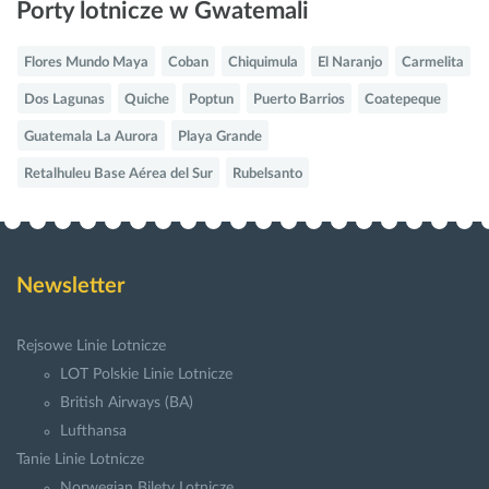
Porty lotnicze w Gwatemali
Flores Mundo Maya
Coban
Chiquimula
El Naranjo
Carmelita
Dos Lagunas
Quiche
Poptun
Puerto Barrios
Coatepeque
Guatemala La Aurora
Playa Grande
Retalhuleu Base Aérea del Sur
Rubelsanto
Newsletter
Rejsowe Linie Lotnicze
LOT Polskie Linie Lotnicze
British Airways (BA)
Lufthansa
Tanie Linie Lotnicze
Norwegian Bilety Lotnicze