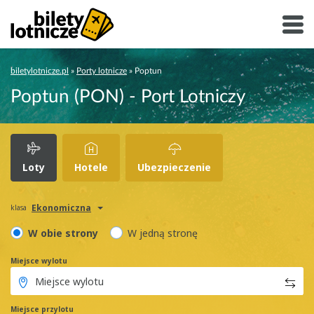
biletylotnicze.pl
»
Porty lotnicze
»
Poptun
Poptun (PON) - Port Lotniczy
Loty
Hotele
Ubezpieczenie
Ekonomiczna
klasa
W obie strony
W jedną stronę
Miejsce wylotu
Miejsce przylotu