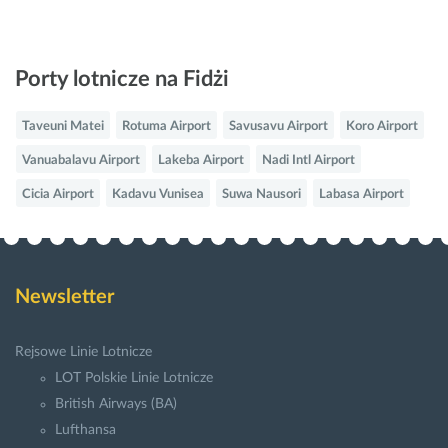
Porty lotnicze na Fidżi
Taveuni Matei
Rotuma Airport
Savusavu Airport
Koro Airport
Vanuabalavu Airport
Lakeba Airport
Nadi Intl Airport
Cicia Airport
Kadavu Vunisea
Suwa Nausori
Labasa Airport
Newsletter
Rejsowe Linie Lotnicze
LOT Polskie Linie Lotnicze
British Airways (BA)
Lufthansa