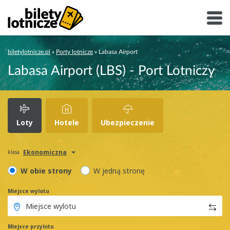
biletylotnicze.pl
»
Porty lotnicze
»
Labasa Airport
Labasa Airport (LBS) - Port Lotniczy
Loty
Hotele
Ubezpieczenie
Ekonomiczna
klasa
W obie strony
W jedną stronę
Miejsce wylotu
Miejsce przylotu