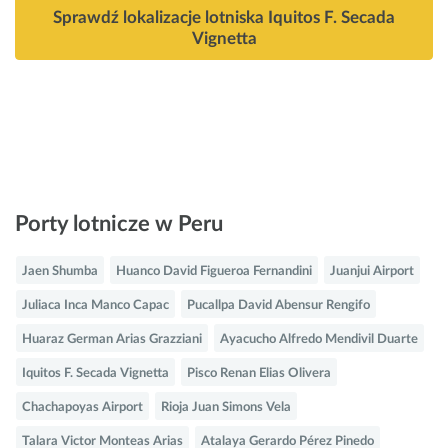
Sprawdź lokalizacje lotniska Iquitos F. Secada
Vignetta
Porty lotnicze w Peru
Jaen Shumba
Huanco David Figueroa Fernandini
Juanjui Airport
Juliaca Inca Manco Capac
Pucallpa David Abensur Rengifo
Huaraz German Arias Grazziani
Ayacucho Alfredo Mendivil Duarte
Iquitos F. Secada Vignetta
Pisco Renan Elias Olivera
Chachapoyas Airport
Rioja Juan Simons Vela
Talara Victor Monteas Arias
Atalaya Gerardo Pérez Pinedo