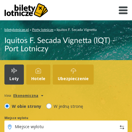
biletylotnicze.pl
»
Porty lotnicze
»
Iquitos F. Secada Vignetta
Iquitos F. Secada Vignetta (IQT) -
Port Lotniczy
Loty
Hotele
Ubezpieczenie
Ekonomiczna
klasa
W obie strony
W jedną stronę
Miejsce wylotu