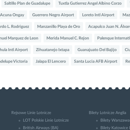
Saltillo Plan de Guadalupe
Tuxtla Gutierrez Angel Albino Corzo
 Acuna Ongay
Guerrero Negro Airport
Loreto Intl Airport
Maza
rdo L. Rodriguez
Manzanillo Playa de Oro
Acapulco Juan N. Álvar
nuel Marquez de Leon
Merida Manuel C. Rejon
Palenque Internati
ula Intl Airport
Zihuatanejo Ixtapa
Guanajuato Del Bajijo
Ci
delupe Victoria
Jalapa El Lencero
Santa Lucia AFB Airport
Re
Rejsowe Linie Lotnicze
Bilety Lotnicze Anglia
LOT Polskie Linie Lotnicze
Bilety Warszawa
British Airways (BA)
Bilety Katowice