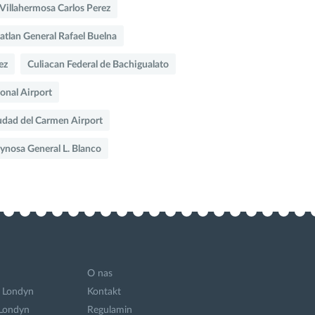
Villahermosa Carlos Perez
tlan General Rafael Buelna
ez
Culiacan Federal de Bachigualato
onal Airport
udad del Carmen Airport
ynosa General L. Blanco
O nas
 Londyn
Kontakt
 Londyn
Regulamin