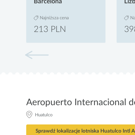
Barcelona
Liz
Najniższa cena
Na
213 PLN
39
Aeropuerto Internacional d
Huatulco
Sprawdź lokalizacje lotniska Huatulco Intl A