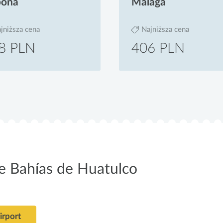
bona
Malaga
jniższa cena
Najniższa cena
8 PLN
406 PLN
e Bahías de Huatulco
irport