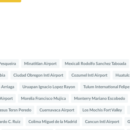
Pesqueira
Minatitlan Airport
Mexicali Rodolfo Sanchez Taboada
bia
Ciudad Obregon Intl Airport
Cozumel Intl Airport
Huatulco
 Arriaga
Uruapan Ignacio Lopez Rayon
Tulum International Felipe
 Airport
Morelia Francisco Mujica
Monterry Mariano Escobedo
Jesus Tersn Peredo
Cuernavaca Airport
Los Mochis Fort Valley
rdo C. Ruiz
Colima Miguel de la Madrid
Cancun Intl Airport
G