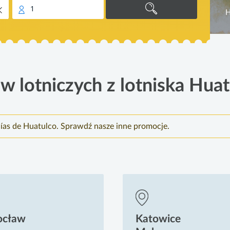
1
H
w lotniczych z lotniska Huatu
hías de Huatulco. Sprawdź nasze inne promocje.
ocław
Katowice