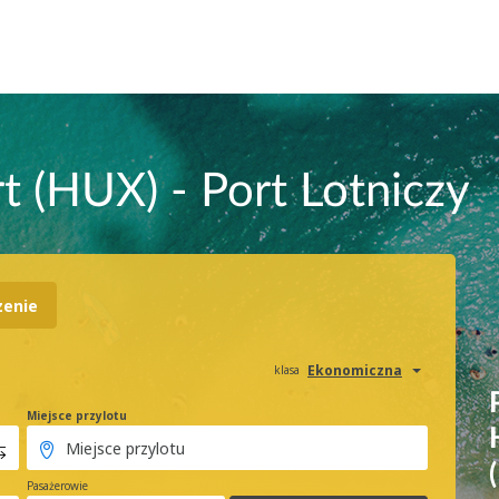
rt (HUX) - Port Lotniczy
zenie
Ekonomiczna
klasa
Miejsce przylotu
Pasażerowie