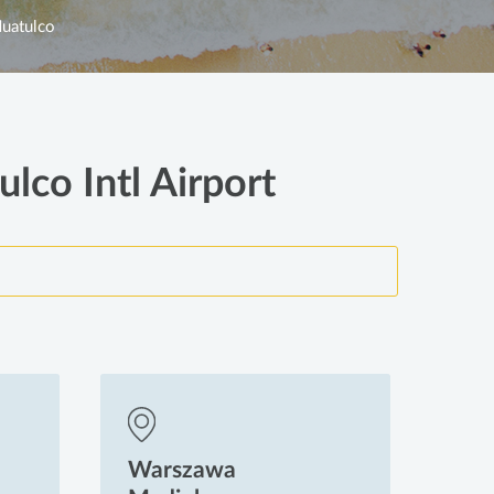
uatulco
lco Intl Airport
Warszawa
Wa