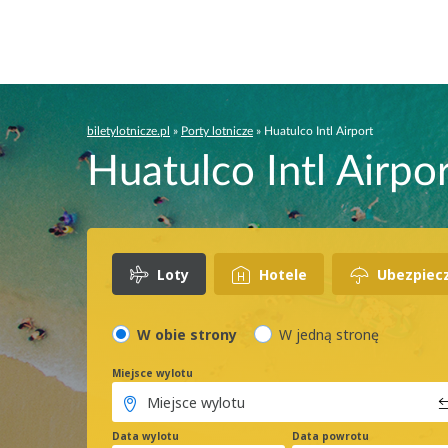
biletylotnicze.pl
»
Porty lotnicze
»
Huatulco Intl Airport
Huatulco Intl Airpo
Loty
Hotele
Ubezpiec
W obie strony
W jedną stronę
Miejsce wylotu
Data wylotu
Data powrotu