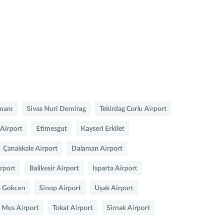
imanı
Sivas Nuri Demirag
Tekirdag Corlu Airport
Airport
Etimesgut
Kayseri Erkilet
Çanakkale Airport
Dalaman Airport
irport
Balikesir Airport
Isparta Airport
a Gokcen
Sinop Airport
Uşak Airport
Mus Airport
Tokat Airport
Sirnak Airport