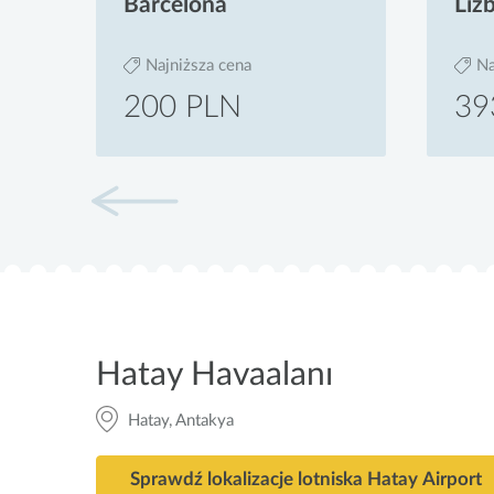
Barcelona
Liz
Najniższa cena
Na
200 PLN
39
Hatay Havaalanı
Hatay, Antakya
Sprawdź lokalizacje lotniska Hatay Airport