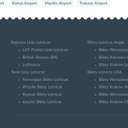
ort
Konya Airport
Mardin Airport
Trabzon Airport
Rejsowe Linie Lotnicze
Bilety Lotnicze Anglia
LOT Polskie Linie Lotnicze
Bilety Warszawa
British Airways (BA)
Bilety Katowice
Lufthansa
Bilety Kraków L
Tanie Linie Lotnicze
Bilety Lotnicze USA
Norwegian Bilety Lotnicze
Bilety Warszaw
WizzAir Bilety Lotnicze
Bilety Kraków N
Ryanair Bilety Lotnicze
Bilety Warszawa
easyJet Bilety Lotnicze
Bilety Kraków C