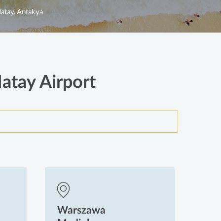
atay, Antakya
Hatay Airport
Warszawa
Wa