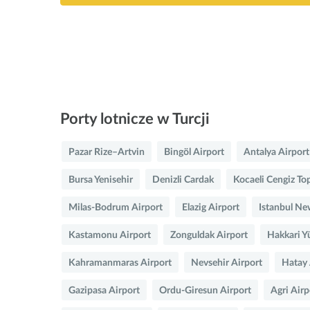
Porty lotnicze w Turcji
Pazar Rize–Artvin
Bingöl Airport
Antalya Airport
Bursa Yenisehir
Denizli Cardak
Kocaeli Cengiz To
Milas-Bodrum Airport
Elazig Airport
Istanbul Ne
Kastamonu Airport
Zonguldak Airport
Hakkari Y
Kahramanmaras Airport
Nevsehir Airport
Hatay 
Gazipasa Airport
Ordu-Giresun Airport
Agri Airp