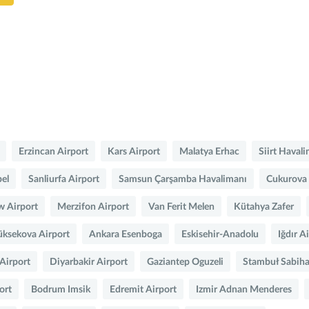
Erzincan Airport
Kars Airport
Malatya Erhac
Siirt Haval
pel
Sanliurfa Airport
Samsun Çarşamba Havalimanı
Cukurova 
w Airport
Merzifon Airport
Van Ferit Melen
Kütahya Zafer
üksekova Airport
Ankara Esenboga
Eskisehir-Anadolu
Iğdır A
Airport
Diyarbakir Airport
Gaziantep Oguzeli
Stambuł Sabih
ort
Bodrum Imsik
Edremit Airport
Izmir Adnan Menderes