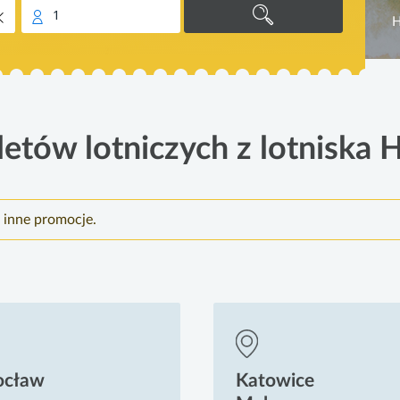
1
H
etów lotniczych z lotniska 
 inne promocje.
ocław
Katowice