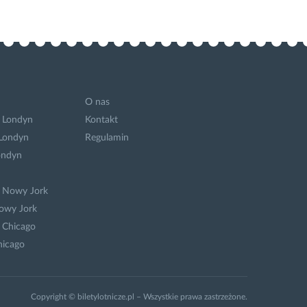
O nas
 Londyn
Kontakt
 Londyn
Regulamin
ondyn
a Nowy Jork
owy Jork
 Chicago
hicago
Copyright © biletylotnicze.pl – Wszystkie prawa zastrzeżone.