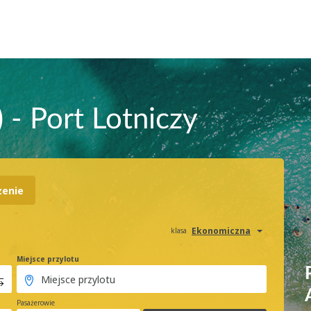
 - Port Lotniczy
zenie
Ekonomiczna
klasa
Miejsce przylotu
Pasażerowie