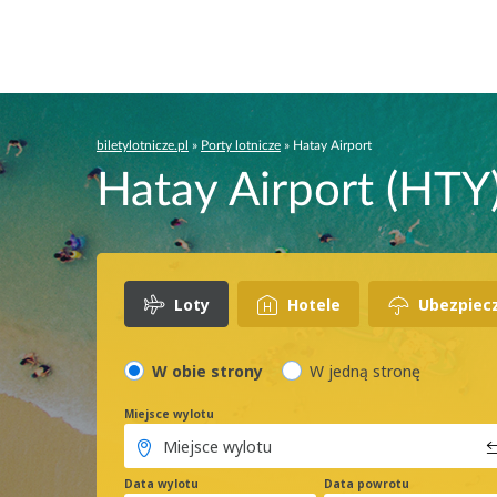
biletylotnicze.pl
»
Porty lotnicze
»
Hatay Airport
Hatay Airport (HTY)
Loty
Hotele
Ubezpiec
W obie strony
W jedną stronę
Miejsce wylotu
Data wylotu
Data powrotu