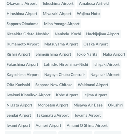
Okayama Airport
Tokushima Airport
Amakusa Airfield
Hiroshima Airport
Miyazaki Airport
Wajima Noto
Sapporo Okadama
Miho-Yonago Airport
Kitaakita Odate-Noshiro
Nankoku Kochi
Hachijojima Airport
Kumamoto Airport
Matsuyama Airport
Osaka Airport
Rishiri Airport
Shimojishima Airport
Tokio Narita
Naha Airport
Fukushima Airport
Lotnisko Hiroshima–Nishi
Ishigaki Airport
Kagoshima Airport
Nagoya Chubu Centrair
Nagasaki Airport
Oita Kunisaki
Sapporo New Chitose
Wakkanai Airport
Iwakuni Kintaikyo Airport
Kobe Airport
Iejima Airport
Niigata Airport
Monbetsu Airport
Misawa Air Base
Okushiri
Sendai Airport
Takamatsu Airport
Toyama Airport
Iwami Airport
Aomori Airport
Amami O Shima Airport