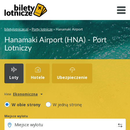
biletylotnicze.pl
»
Porty lotnicze
»
Hanamaki Airport
Hanamaki Airport (HNA) - Port
Lotniczy
Loty
Hotele
Ubezpieczenie
Ekonomiczna
klasa
W obie strony
W jedną stronę
Miejsce wylotu