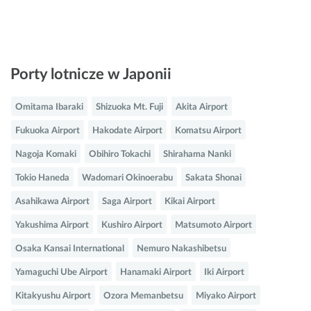
Porty lotnicze w Japonii
Omitama Ibaraki
Shizuoka Mt. Fuji
Akita Airport
Fukuoka Airport
Hakodate Airport
Komatsu Airport
Nagoja Komaki
Obihiro Tokachi
Shirahama Nanki
Tokio Haneda
Wadomari Okinoerabu
Sakata Shonai
Asahikawa Airport
Saga Airport
Kikai Airport
Yakushima Airport
Kushiro Airport
Matsumoto Airport
Osaka Kansai International
Nemuro Nakashibetsu
Yamaguchi Ube Airport
Hanamaki Airport
Iki Airport
Kitakyushu Airport
Ozora Memanbetsu
Miyako Airport