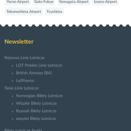
Yoron Airport
Goto Fukue
Yamagata Airport
Izumo Airport
Tokunoshima Airport
Tsushima
Newsletter
Rejsowe Linie Lotnicze
LOT Polskie Linie Lotnicze
British Airways (BA)
Lufthansa
Tanie Linie Lotnicze
Norwegian Bilety Lotnicze
WizzAir Bilety Lotnicze
Ryanair Bilety Lotnicze
easyJet Bilety Lotnicze
Bilety Lotnicze Anglia