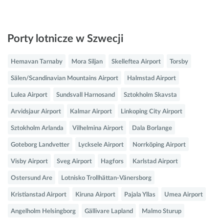
Porty lotnicze w Szwecji
Hemavan Tarnaby
Mora Siljan
Skelleftea Airport
Torsby
Sälen/Scandinavian Mountains Airport
Halmstad Airport
Lulea Airport
Sundsvall Harnosand
Sztokholm Skavsta
Arvidsjaur Airport
Kalmar Airport
Linkoping City Airport
Sztokholm Arlanda
Vilhelmina Airport
Dala Borlange
Goteborg Landvetter
Lycksele Airport
Norrköping Airport
Visby Airport
Sveg Airport
Hagfors
Karlstad Airport
Ostersund Are
Lotnisko Trollhättan-Vänersborg
Kristianstad Airport
Kiruna Airport
Pajala Yllas
Umea Airport
Angelholm Helsingborg
Gällivare Lapland
Malmo Sturup