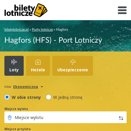
biletylotnicze.pl
»
Porty lotnicze
»
Hagfors
Hagfors (HFS) - Port Lotniczy
Loty
Hotele
Ubezpieczenie
Ekonomiczna
klasa
W obie strony
W jedną stronę
Miejsce wylotu
Miejsce przylotu