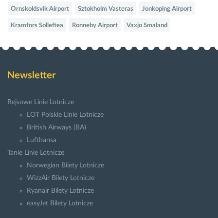
Ornskoldsvik Airport
Sztokholm Vasteras
Jonkoping Airport
Kramfors Solleftea
Ronneby Airport
Vaxjo Smaland
Newsletter
Rejsowe Linie Lotnicze
LOT Polskie Linie Lotnicze
British Airways (BA)
Lufthansa
Tanie Linie Lotnicze
Norwegian Bilety Lotnicze
WizzAir Bilety Lotnicze
Ryanair Bilety Lotnicze
easyJet Bilety Lotnicze