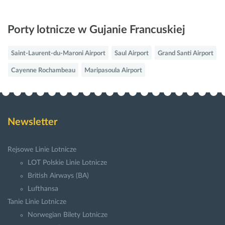
Porty lotnicze w Gujanie Francuskiej
Saint-Laurent-du-Maroni Airport
Saul Airport
Grand Santi Airport
Cayenne Rochambeau
Maripasoula Airport
Newsletter
Rejsowe Linie Lotnicze
LOT Polskie Linie Lotnicze
British Airways (BA)
Lufthansa
Tanie Linie Lotnicze
Norwegian Bilety Lotnicze