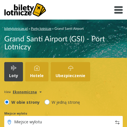
biletylotnicze.pl
»
Porty lotnicze
»
Grand Santi Airport
Grand Santi Airport (GSI) - Port
Lotniczy
Loty
Hotele
Ubezpieczenie
Ekonomiczna
klasa
W obie strony
W jedną stronę
Miejsce wylotu