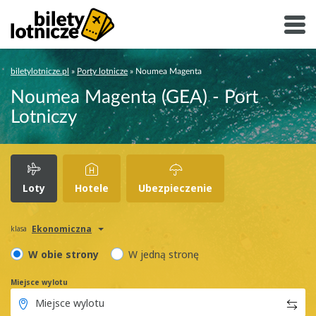
biletylotnicze.pl
»
Porty lotnicze
»
Noumea Magenta
Noumea Magenta (GEA) - Port
Lotniczy
Loty
Hotele
Ubezpieczenie
Ekonomiczna
klasa
W obie strony
W jedną stronę
Miejsce wylotu