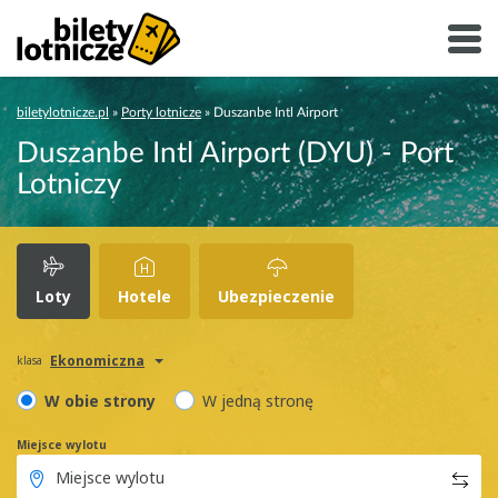
biletylotnicze.pl
»
Porty lotnicze
»
Duszanbe Intl Airport
Duszanbe Intl Airport (DYU) - Port
Lotniczy
Loty
Hotele
Ubezpieczenie
Ekonomiczna
klasa
W obie strony
W jedną stronę
Miejsce wylotu