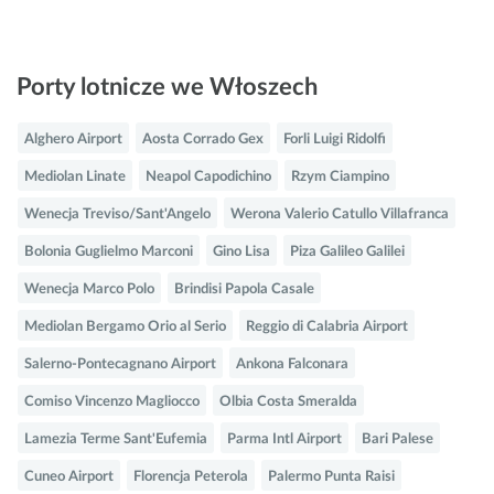
Porty lotnicze we Włoszech
Alghero Airport
Aosta Corrado Gex
Forli Luigi Ridolfi
Mediolan Linate
Neapol Capodichino
Rzym Ciampino
Wenecja Treviso/Sant'Angelo
Werona Valerio Catullo Villafranca
Bolonia Guglielmo Marconi
Gino Lisa
Piza Galileo Galilei
Wenecja Marco Polo
Brindisi Papola Casale
Mediolan Bergamo Orio al Serio
Reggio di Calabria Airport
Salerno-Pontecagnano Airport
Ankona Falconara
Comiso Vincenzo Magliocco
Olbia Costa Smeralda
Lamezia Terme Sant'Eufemia
Parma Intl Airport
Bari Palese
Cuneo Airport
Florencja Peterola
Palermo Punta Raisi