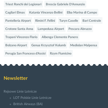
Triest Ronchi dei Legionari
Brescia Gabriele D'Annunzio
Cagliari Elmas
Katania Vincenzo Bellini
Elba Marina di Campo
Pantelleria Airport
Rimini F. Fellini
Turyn Caselle
Bari Centrale
Crotone Santa Anna
Lampedusa Airport
Pescara Abruzzo
Trapani Vincenzo Florio
Albenga Clemente Panero
Bolzano Airport
Genua Krzysztof Kolumb
Mediolan Malpensa
Perugia San Franceso d'Assisi
Rzym Fiumicino
Newsletter
Rejsowe Linie Lotnicze
LOT Polskie Linie Lotnicze
British Airways (BA)