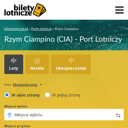
biletylotnicze.pl
»
Porty lotnicze
»
Rzym Ciampino
Rzym Ciampino (CIA) - Port Lotniczy
Loty
Hotele
Ubezpieczenie
Ekonomiczna
klasa
W obie strony
W jedną stronę
Miejsce wylotu
Miejsce przylotu