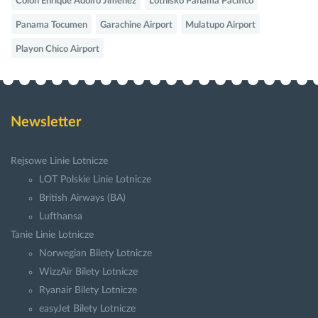
Colon Enrique Adolfo Jimenez
Lotnisko Panamá Pacífico
Panama Tocumen
Garachine Airport
Mulatupo Airport
Playon Chico Airport
Newsletter
Rejsowe Linie Lotnicze
LOT Polskie Linie Lotnicze
British Airways (BA)
Lufthansa
Tanie Linie Lotnicze
Norwegian Bilety Lotnicze
WizzAir Bilety Lotnicze
Ryanair Bilety Lotnicze
easyJet Bilety Lotnicze