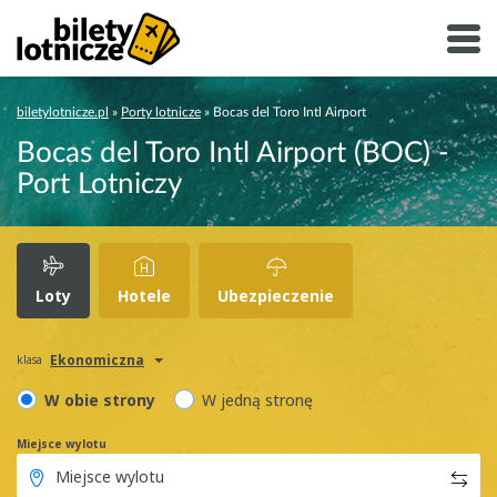
biletylotnicze.pl
»
Porty lotnicze
»
Bocas del Toro Intl Airport
Bocas del Toro Intl Airport (BOC) -
Port Lotniczy
Loty
Hotele
Ubezpieczenie
Ekonomiczna
klasa
W obie strony
W jedną stronę
Miejsce wylotu