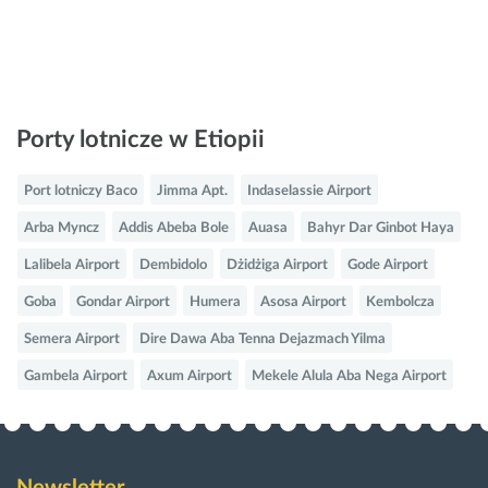
Porty lotnicze w Etiopii
Port lotniczy Baco
Jimma Apt.
Indaselassie Airport
Arba Myncz
Addis Abeba Bole
Auasa
Bahyr Dar Ginbot Haya
Lalibela Airport
Dembidolo
Dżidżiga Airport
Gode Airport
Goba
Gondar Airport
Humera
Asosa Airport
Kembolcza
Semera Airport
Dire Dawa Aba Tenna Dejazmach Yilma
Gambela Airport
Axum Airport
Mekele Alula Aba Nega Airport