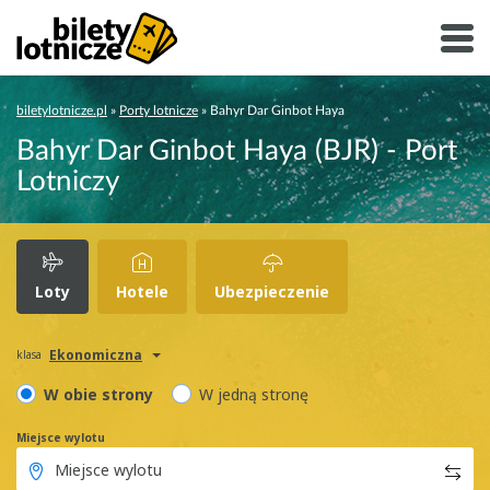
biletylotnicze.pl
»
Porty lotnicze
»
Bahyr Dar Ginbot Haya
Bahyr Dar Ginbot Haya (BJR) - Port
Lotniczy
Loty
Hotele
Ubezpieczenie
Ekonomiczna
klasa
W obie strony
W jedną stronę
Miejsce wylotu