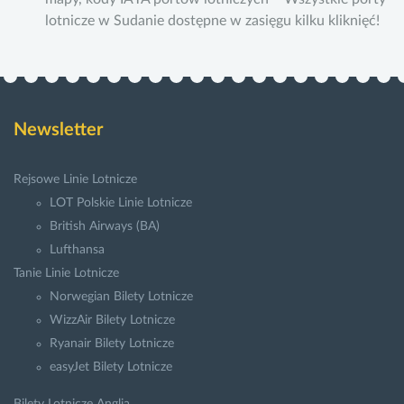
lotnicze w Sudanie dostępne w zasięgu kilku kliknięć!
Newsletter
Rejsowe Linie Lotnicze
LOT Polskie Linie Lotnicze
British Airways (BA)
Lufthansa
Tanie Linie Lotnicze
Norwegian Bilety Lotnicze
WizzAir Bilety Lotnicze
Ryanair Bilety Lotnicze
easyJet Bilety Lotnicze