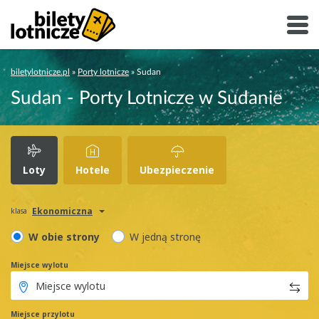
biletylotnicze.pl
»
Porty lotnicze
»
Sudan
Sudan - Porty Lotnicze w Sudanie
Loty
Hotele
Ubezpieczenie
Ekonomiczna
klasa
W obie strony
W jedną stronę
Miejsce wylotu
Miejsce przylotu