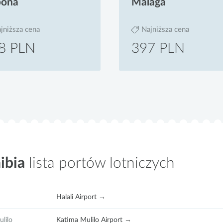
bona
Malaga
jniższa cena
Najniższa cena
8 PLN
397 PLN
ibia
lista portów lotniczych
Halali Airport →
lilo
Katima Mulilo Airport →