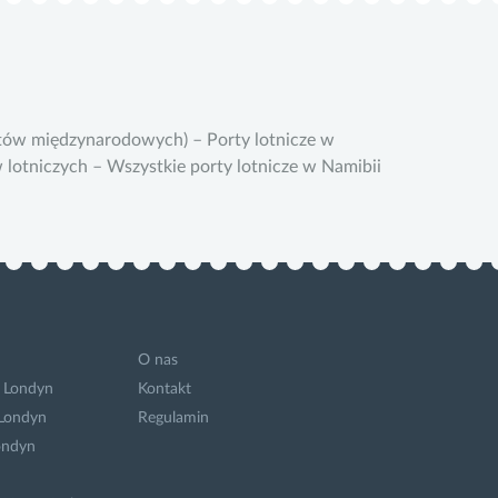
rtów międzynarodowych) – Porty lotnicze w
w lotniczych – Wszystkie porty lotnicze w Namibii
O nas
 Londyn
Kontakt
 Londyn
Regulamin
ondyn