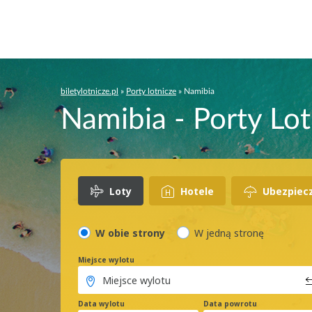
biletylotnicze.pl
»
Porty lotnicze
»
Namibia
Namibia - Porty Lo
Loty
Hotele
Ubezpiec
W obie strony
W jedną stronę
Miejsce wylotu
Data wylotu
Data powrotu