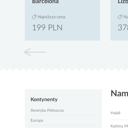
Barcelona
Liz
Najniższa cena
Na
199 PLN
37
Nam
Kontynenty
Ameryka Północna
Halali
Europa
Katima Mu