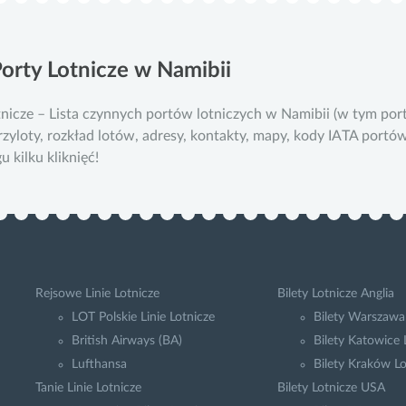
orty Lotnicze w Namibii
tnicze – Lista czynnych portów lotniczych w Namibii (w tym po
przyloty, rozkład lotów, adresy, kontakty, mapy, kody IATA portó
 kilku kliknięć!
Rejsowe Linie Lotnicze
Bilety Lotnicze Anglia
LOT Polskie Linie Lotnicze
Bilety Warszawa
British Airways (BA)
Bilety Katowice
Lufthansa
Bilety Kraków L
Tanie Linie Lotnicze
Bilety Lotnicze USA