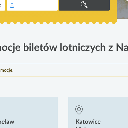
A
1
L
ocje biletów lotniczych z Na
omocje.
ocław
Katowice