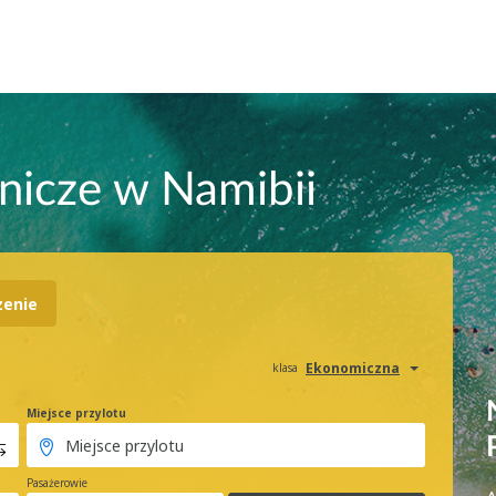
tnicze w Namibii
zenie
Ekonomiczna
klasa
Miejsce przylotu
Pasażerowie