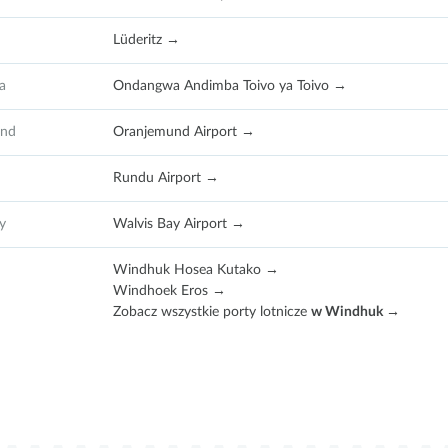
Lüderitz →
a
Ondangwa Andimba Toivo ya Toivo →
und
Oranjemund Airport →
Rundu Airport →
y
Walvis Bay Airport →
Windhuk Hosea Kutako →
Windhoek Eros →
Zobacz wszystkie porty lotnicze
w Windhuk →