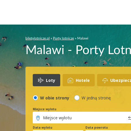
biletylotnicze.pl
»
Porty lotnicze
»
Malawi
Malawi - Porty Lot
Loty
Hotele
Ubezpiec
W obie strony
W jedną stronę
Miejsce wylotu
Data wylotu
Data powrotu