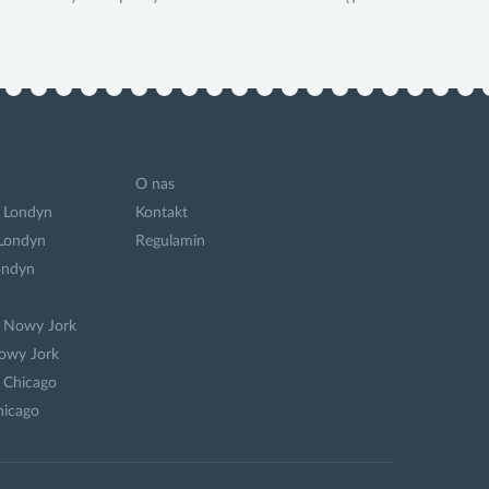
O nas
 Londyn
Kontakt
 Londyn
Regulamin
ondyn
a Nowy Jork
owy Jork
 Chicago
hicago