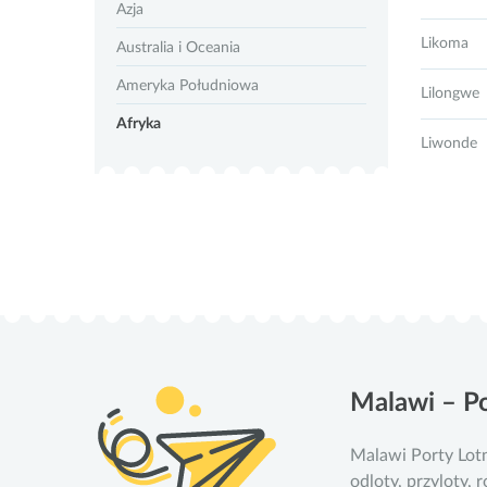
Azja
Likoma
Australia i Oceania
Ameryka Południowa
Lilongwe
Afryka
Liwonde
Malawi – P
Malawi Porty Lot
odloty, przyloty,