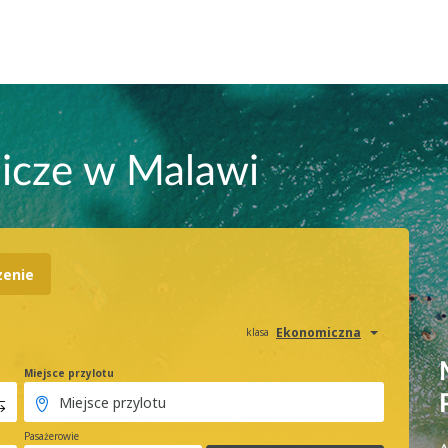
nicze w Malawi
zenie
Ekonomiczna
klasa
Miejsce przylotu
Pasażerowie