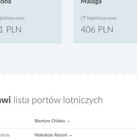
bona
Malaga
jniższa cena
Najniższa cena
1 PLN
406 PLN
awi
lista portów lotniczych
Blantyre Chileka →
okola
Makokola Airport →