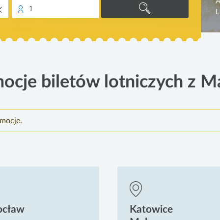
A
1
L
ocje biletów lotniczych z M
omocje.
ocław
Katowice