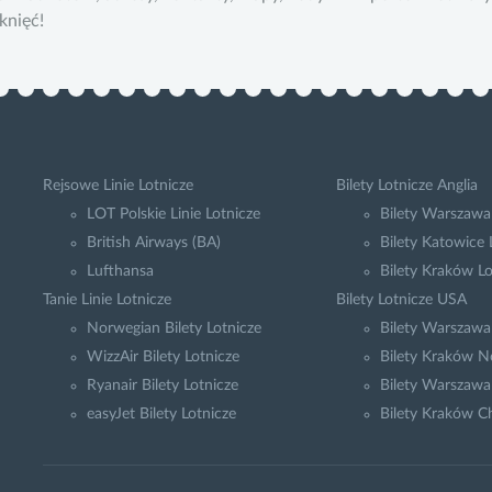
iknięć!
Rejsowe Linie Lotnicze
Bilety Lotnicze Anglia
LOT Polskie Linie Lotnicze
Bilety Warszawa
British Airways (BA)
Bilety Katowice
Lufthansa
Bilety Kraków L
Tanie Linie Lotnicze
Bilety Lotnicze USA
Norwegian Bilety Lotnicze
Bilety Warszaw
WizzAir Bilety Lotnicze
Bilety Kraków N
Ryanair Bilety Lotnicze
Bilety Warszawa
easyJet Bilety Lotnicze
Bilety Kraków C