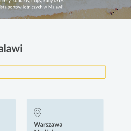
dresy, kontakty, mapy, kody IATA.
ista portów lotniczych w Malawi!
alawi
Warszawa
Wa