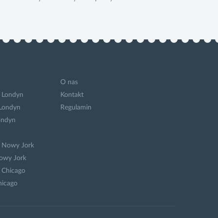
O nas
 Londyn
Kontakt
 Londyn
Regulamin
ondyn
a Nowy Jork
owy Jork
 Chicago
hicago