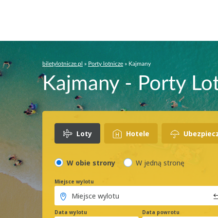
biletylotnicze.pl
»
Porty lotnicze
»
Kajmany
Kajmany - Porty Lo
Loty
Hotele
Ubezpiec
W obie strony
W jedną stronę
Miejsce wylotu
Data wylotu
Data powrotu