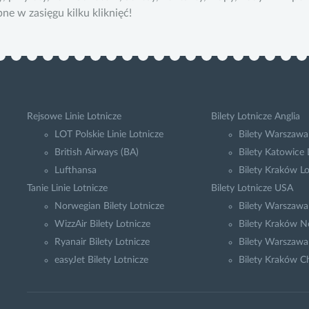
e w zasięgu kilku kliknięć!
Rejsowe Linie Lotnicze
Bilety Lotnicze Anglia
LOT Polskie Linie Lotnicze
Bilety Warszawa
British Airways (BA)
Bilety Katowice
Lufthansa
Bilety Kraków L
Tanie Linie Lotnicze
Bilety Lotnicze USA
Norwegian Bilety Lotnicze
Bilety Warszaw
WizzAir Bilety Lotnicze
Bilety Kraków N
Ryanair Bilety Lotnicze
Bilety Warszawa
easyJet Bilety Lotnicze
Bilety Kraków C