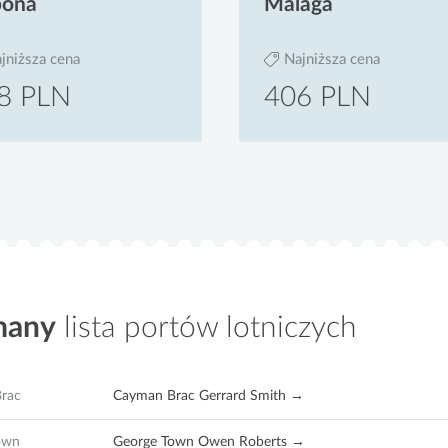
bona
Malaga
jniższa cena
Najniższa cena
8 PLN
406 PLN
many
lista portów lotniczych
rac
Cayman Brac Gerrard Smith →
own
George Town Owen Roberts →