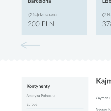
Barcelona
Liz
Najniższa cena
Na
200 PLN
37
Kaj
Kontynenty
Ameryka Północna
Cayman B
Europa
George T