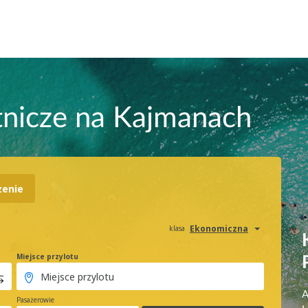
tnicze na Kajmanach
zenie
Ekonomiczna
klasa
Miejsce przylotu
A
Pasażerowie