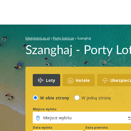
biletylotnicze.pl
»
Porty lotnicze
»
Szanghaj
Szanghaj - Porty Lo
Loty
Hotele
Ubezpiec
W obie strony
W jedną stronę
Miejsce wylotu
Data wylotu
Data powrotu