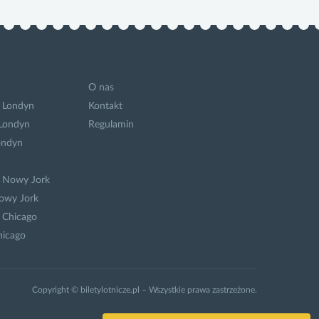
O nas
 Londyn
Kontakt
 Londyn
Regulamin
ondyn
a Nowy Jork
owy Jork
 Chicago
hicago
Copyright © biletylotnicze.pl – Wszystkie prawa zastrzeżone.