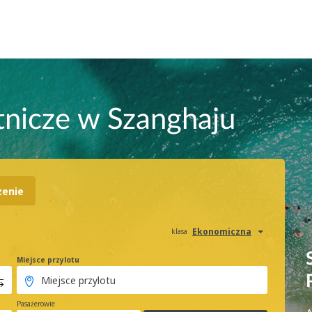
tnicze w Szanghaju
zenie
Ekonomiczna
klasa
Miejsce przylotu
Pasażerowie