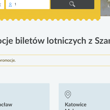
A
1
L
cje biletów lotniczych z Sza
promocje.
ocław
Katowice