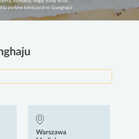
dresy, kontakty, mapy, kody IATA.
ista portów lotniczych w Szanghaju!
nghaju
Warszawa
Wa