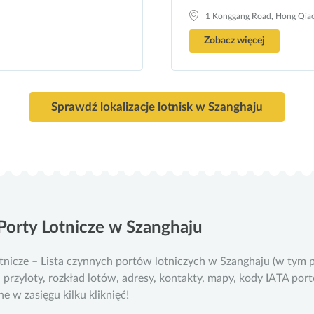
1 Konggang Road, Hong Qiao
Zobacz więcej
Sprawdź lokalizacje lotnisk w Szanghaju
Porty Lotnicze w Szanghaju
tnicze – Lista czynnych portów lotniczych w Szanghaju (w tym
, przyloty, rozkład lotów, adresy, kontakty, mapy, kody IATA por
e w zasięgu kilku kliknięć!