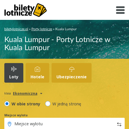
biletylotnicze.pl
»
Porty lotnicze
»
Kuala Lumpur
Kuala Lumpur - Porty Lotnicze w
Kuala Lumpur
Loty
Hotele
Ubezpieczenie
Ekonomiczna
klasa
W obie strony
W jedną stronę
Miejsce wylotu