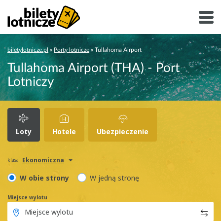
biletylotnicze.pl
»
Porty lotnicze
»
Tullahoma Airport
Tullahoma Airport (THA) - Port
Lotniczy
Loty
Hotele
Ubezpieczenie
Ekonomiczna
klasa
W obie strony
W jedną stronę
Miejsce wylotu