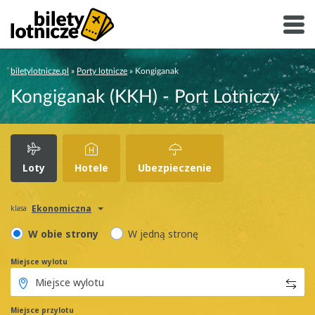
biletylotnicze.pl
»
Porty lotnicze
»
Kongiganak
Kongiganak (KKH) - Port Lotniczy
Loty
Hotele
Ubezpieczenie
Ekonomiczna
klasa
W obie strony
W jedną stronę
Miejsce wylotu
Miejsce przylotu