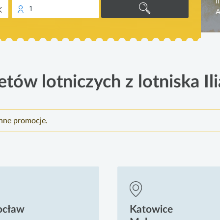
I
1
A
etów lotniczych z lotniska Il
inne promocje.
ocław
Katowice