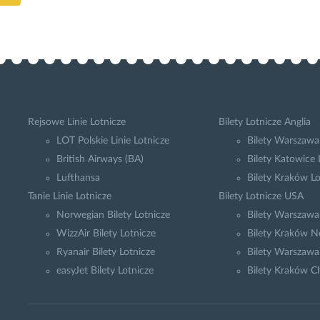
Rejsowe Linie Lotnicze
Bilety Lotnicze Anglia
LOT Polskie Linie Lotnicze
Bilety Warszawa
British Airways (BA)
Bilety Katowice
Lufthansa
Bilety Kraków L
Tanie Linie Lotnicze
Bilety Lotnicze USA
Norwegian Bilety Lotnicze
Bilety Warszaw
WizzAir Bilety Lotnicze
Bilety Kraków N
Ryanair Bilety Lotnicze
Bilety Warszawa
easyJet Bilety Lotnicze
Bilety Kraków C