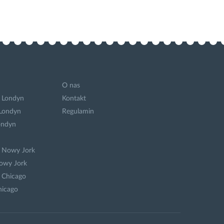
O nas
 Londyn
Kontakt
 Londyn
Regulamin
ondyn
a Nowy Jork
owy Jork
 Chicago
hicago