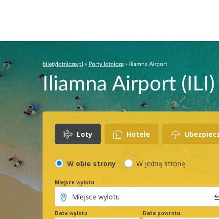
biletylotnicze.pl
»
Porty lotnicze
»
Iliamna Airport
Iliamna Airport (ILI)
Loty
Hotele
Ubezpiec
W obie strony
W jedną stronę
Miejsce wylotu
Data wylotu
Data powrotu