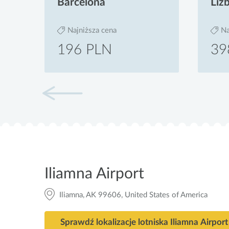
Barcelona
Liz
Najniższa cena
Na
196 PLN
39
Iliamna Airport
Iliamna, AK 99606, United States of America
Sprawdź lokalizacje lotniska Iliamna Airport